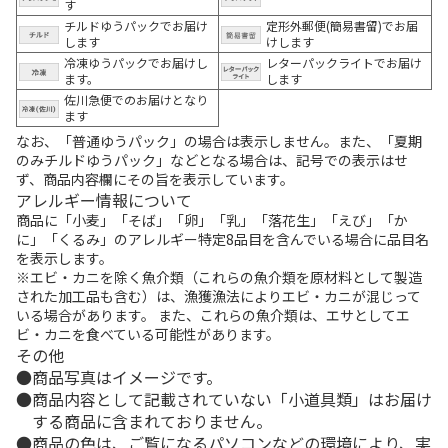
す
チルドゆうパックでお届け
定形外郵便(簡易書留)でお届
します
けします
冷凍ゆうパックでお届けし
レターパックライトでお届け
ます。
します
佐川急便でのお届けとなり
ます
なお、「普通ゆうパック」の場合は表示しません。また、「夏期
のみチルドゆうパック」などとなる場合は、記号での表示はせ
ず、商品内容欄にその旨を表示しています。
アレルギー情報について
商品に「小麦」「そば」「卵」「乳」「落花生」「えび」「か
に」「くるみ」のアレルギー特定8品目を含んでいる場合に品目名
を表示します。
※エビ・カニを除く魚介類（これらの魚介類を原材料として製造
された加工品も含む）は、漁獲漁法によりエビ・カニが混じって
いる場合があります。 また、これらの魚介類は、エサとしてエ
ビ・カニを食べている可能性があります。
その他
商品写真はイメージです。
商品内容として記載されていない「小道具類」はお届け
する商品に含まれておりません。
商品の色は、ご覧になるパソコンなどの環境により、実