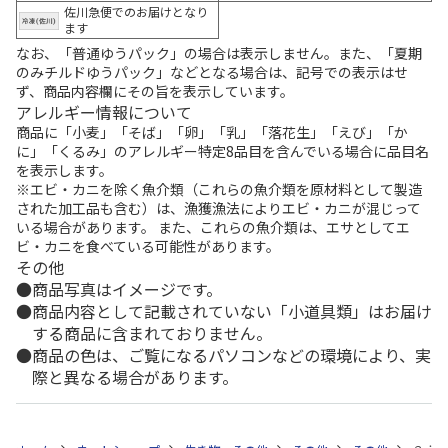
佐川急便でのお届けとなり
ます
なお、「普通ゆうパック」の場合は表示しません。また、「夏期
のみチルドゆうパック」などとなる場合は、記号での表示はせ
ず、商品内容欄にその旨を表示しています。
アレルギー情報について
商品に「小麦」「そば」「卵」「乳」「落花生」「えび」「か
に」「くるみ」のアレルギー特定8品目を含んでいる場合に品目名
を表示します。
※エビ・カニを除く魚介類（これらの魚介類を原材料として製造
された加工品も含む）は、漁獲漁法によりエビ・カニが混じって
いる場合があります。 また、これらの魚介類は、エサとしてエ
ビ・カニを食べている可能性があります。
その他
商品写真はイメージです。
商品内容として記載されていない「小道具類」はお届け
する商品に含まれておりません。
商品の色は、ご覧になるパソコンなどの環境により、実
際と異なる場合があります。