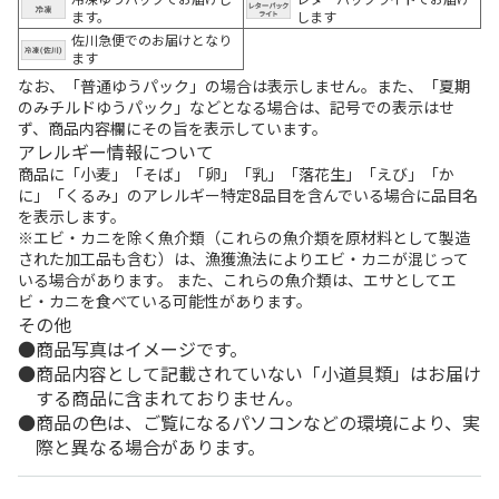
ます。
します
佐川急便でのお届けとなり
ます
なお、「普通ゆうパック」の場合は表示しません。また、「夏期
のみチルドゆうパック」などとなる場合は、記号での表示はせ
ず、商品内容欄にその旨を表示しています。
アレルギー情報について
商品に「小麦」「そば」「卵」「乳」「落花生」「えび」「か
に」「くるみ」のアレルギー特定8品目を含んでいる場合に品目名
を表示します。
※エビ・カニを除く魚介類（これらの魚介類を原材料として製造
された加工品も含む）は、漁獲漁法によりエビ・カニが混じって
いる場合があります。 また、これらの魚介類は、エサとしてエ
ビ・カニを食べている可能性があります。
その他
商品写真はイメージです。
商品内容として記載されていない「小道具類」はお届け
する商品に含まれておりません。
商品の色は、ご覧になるパソコンなどの環境により、実
際と異なる場合があります。