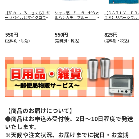
【和のこころ さくら】ガ
シャリ感 ミニガーゼタオ
【ＤＡＩＬＹ ＰＲ
ーゼパイルとマイクロファ
ルハンカチ（ブルー） Ｓ
ＩＥ】リバーシブル
イバー ６２８０１
ＫＧ１００５０Ｂ
ルハンカチ（ネイ
ＣＯＲＥＨ－６０６
550円
550円
825円
(送料別・税込)
(送料別・税込)
(送料別・税込)
【商品のお届けについて】
●商品はお申込み受付後、2日～10日程度で発送
いたします。
※天候や注文状況、お届けまでに祝日・お盆期