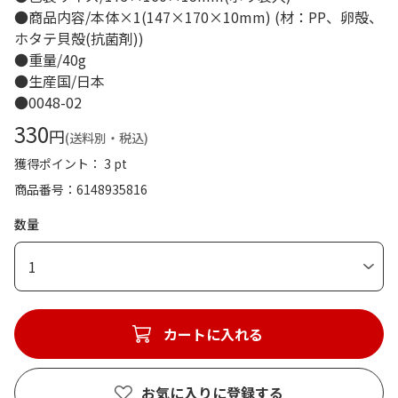
●商品内容/本体×1(147×170×10mm) (材：PP、卵殻、
ホタテ貝殻(抗菌剤))
●重量/40g
●生産国/日本
●0048-02
330
円
(送料別・税込)
獲得ポイント： 3 pt
商品番号
6148935816
数量
1
カートに入れる
お気に入りに登録する