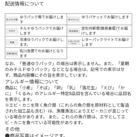
配送情報について
ゆうパック等でお届けしま
ゆうパケットでお届けします
す
チルドゆうパックでお届け
定形外郵便(簡易書留)でお届
します
けします
冷凍ゆうパックでお届けし
レターパックライトでお届け
ます。
します
佐川急便でのお届けとなり
ます
なお、「普通ゆうパック」の場合は表示しません。また、「夏期
のみチルドゆうパック」などとなる場合は、記号での表示はせ
ず、商品内容欄にその旨を表示しています。
アレルギー情報について
商品に「小麦」「そば」「卵」「乳」「落花生」「えび」「か
に」「くるみ」のアレルギー特定8品目を含んでいる場合に品目名
を表示します。
※エビ・カニを除く魚介類（これらの魚介類を原材料として製造
された加工品も含む）は、漁獲漁法によりエビ・カニが混じって
いる場合があります。 また、これらの魚介類は、エサとしてエ
ビ・カニを食べている可能性があります。
その他
商品写真はイメージです。