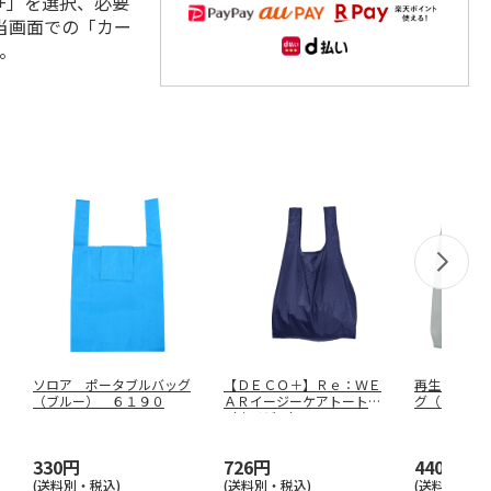
+」を選択、必要
当画面での「カー
。
ソロア ポータブルバッグ
【ＤＥＣＯ＋】Ｒｅ：ＷＥ
再生ＰＥＴ
（ブルー） ６１９０
ＡＲイージーケアトート
グ（グレー
（ネイビー）
…
Ｙ
330円
726円
440円
(送料別・税込)
(送料別・税込)
(送料別・税込