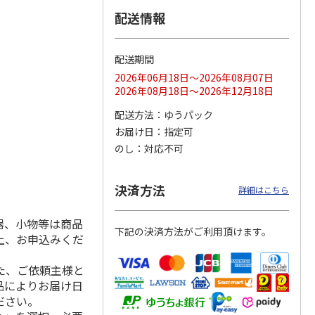
配送情報
配送期間
ス 大
MLB ドジャース 大
ドジャース 大谷翔
MLB ドジャース 大
由伸・
谷翔平 2026 NL 3・
平 日本人最多53試
谷翔平 2026 NL 3・
2026年06月18日～2026年08月07日
日本人
…
4月投手
…
合連続出塁記念 シ
4月投手
…
2026年08月18日～2026年12月18日
ル
…
17,000円
17,000円
8,500円
配送方法
ゆうパック
(送料・税込)
(送料・税込)
(送料・税込)
お届け日
指定可
のし
対応不可
決済方法
詳細はこちら
器、小物等は商品
下記の決済方法がご利用頂けます。
上、お申込みくだ
た、ご依頼主様と
品によりお届け日
ださい。