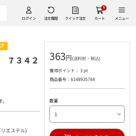
0
ログイン
注文履歴
クイック注文
カート
メニュー
363
円
 ７３４２
(送料別・税込)
獲得ポイント： 3 pt
商品番号
6148935764
す。
数量
材：ポリエステル)