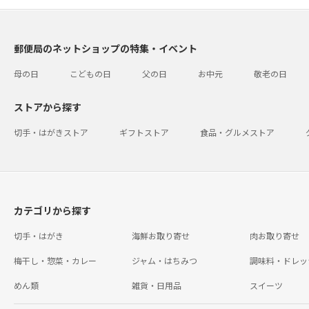
郵便局のネットショップの特集・イベント
母の日
こどもの日
父の日
お中元
敬老の日
ストアから探す
切手・はがきストア
ギフトストア
食品・グルメストア
カテゴリから探す
切手・はがき
海鮮お取り寄せ
肉お取り寄せ
梅干し・惣菜・カレー
ジャム・はちみつ
調味料・ドレッ
めん類
雑貨・日用品
スイーツ