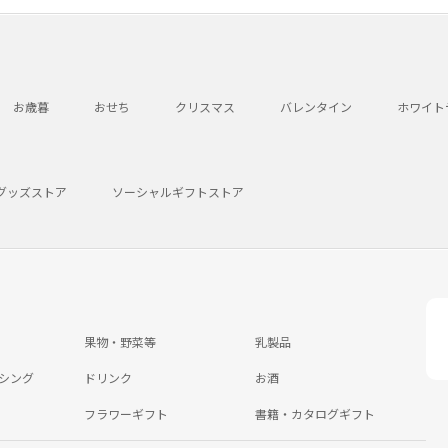
お歳暮
おせち
クリスマス
バレンタイン
ホワイト
グッズストア
ソーシャルギフトストア
果物・野菜等
乳製品
シング
ドリンク
お酒
フラワーギフト
書籍・カタログギフト