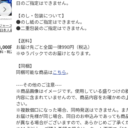
日のご指定はできません。
【のし・包装について】
●のし紙のご指定はできません。
ジャース 大谷翔
MLB ドジャース 大
ドジャース 大谷翔
MLB ドジャー
●二重包装のご指定はできません。
 日本人最多53試
谷翔平 2026 NL 3・
平 日本人最多53試
谷翔平・山本
連続出塁記念 ダ
4月投手
…
合連続出塁記念 コ
佐々木朗希 
…
イ
…
【送料】
お届け先ごと全国一律990円（税込）
3,000円
33,000円
9,900円
8,500円
送料・税込)
(送料・税込)
(送料・税込)
(送料・税込)
※ゆうパックでのお届けとなります。
【同梱】
同梱可能な商品は
こちら
。
----その他のご注意----
※商品画像はイメージです。使用している盛りつけの
内容に含まれていませんので、商品内容をお確かめの
さい。
※複数個口になった場合、同時発送はできません。ま
お届け先様が同じ場合、同日のお申込みであっても商
が異なる場合がございますので、あらかじめご了承く