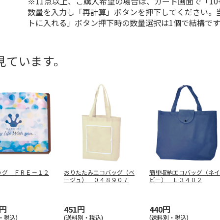
※11点以上、ご購入希望の場合は、カート画面で「10
数量を入力し「再計算」ボタンを押下してください。
トに入れる」ボタン押下時の数量選択は1個で結構です
見ています。
ッグ ＦＲＥ－１２
おりたたみエコバッグ（ベ
簡単収納エコバッグ（ネイ
ージュ） ０４８９０７
ビー） Ｅ３４０２
0円
451円
440円
・税込)
(送料別・税込)
(送料別・税込)