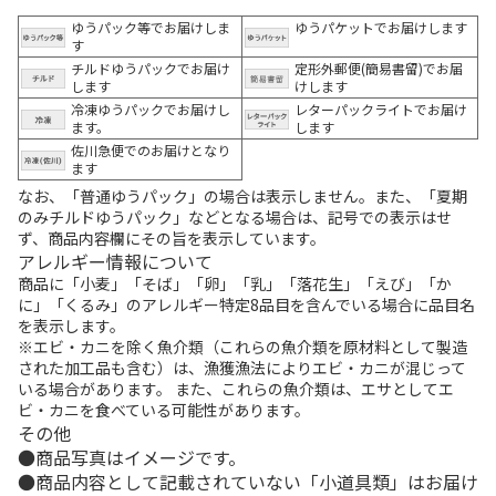
ゆうパック等でお届けしま
ゆうパケットでお届けします
す
チルドゆうパックでお届け
定形外郵便(簡易書留)でお届
します
けします
冷凍ゆうパックでお届けし
レターパックライトでお届け
ます。
します
佐川急便でのお届けとなり
ます
なお、「普通ゆうパック」の場合は表示しません。また、「夏期
のみチルドゆうパック」などとなる場合は、記号での表示はせ
ず、商品内容欄にその旨を表示しています。
アレルギー情報について
商品に「小麦」「そば」「卵」「乳」「落花生」「えび」「か
に」「くるみ」のアレルギー特定8品目を含んでいる場合に品目名
を表示します。
※エビ・カニを除く魚介類（これらの魚介類を原材料として製造
された加工品も含む）は、漁獲漁法によりエビ・カニが混じって
いる場合があります。 また、これらの魚介類は、エサとしてエ
ビ・カニを食べている可能性があります。
その他
商品写真はイメージです。
商品内容として記載されていない「小道具類」はお届け