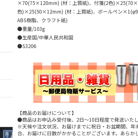
×70(75×120mm) (材：上質紙)、付箋(2色)×25(70
色)×25(50×12mm) (材：上質紙)、ボールペン×1(φ9
ABS樹脂、クラフト紙)
●重量/103g
●生産国/中華人民共和国
●S3206
【商品のお届けについて】
●商品はお申込み受付後、2日～10日程度で発送いた
※天候や注文状況、お届けまでに祝日・お盆期間、年
合、お届けに日数がかかることがございます。あらか