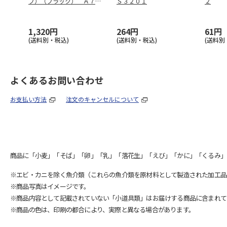
プ）（ブラック） Ａ７５
Ｓ３２０１
２
５１－２４
1,320円
264円
61円
(送料別・税込)
(送料別・税込)
(送料別
よくあるお問い合わせ
お支払い方法
注文のキャンセルについて
商品に「小麦」「そば」「卵」「乳」「落花生」「えび」「かに」「くるみ」
※エビ・カニを除く魚介類（これらの魚介類を原材料として製造された加工品
※商品写真はイメージです。
※商品内容として記載されていない「小道具類」はお届けする商品に含まれて
※商品の色は、印刷の都合により、実際と異なる場合があります。