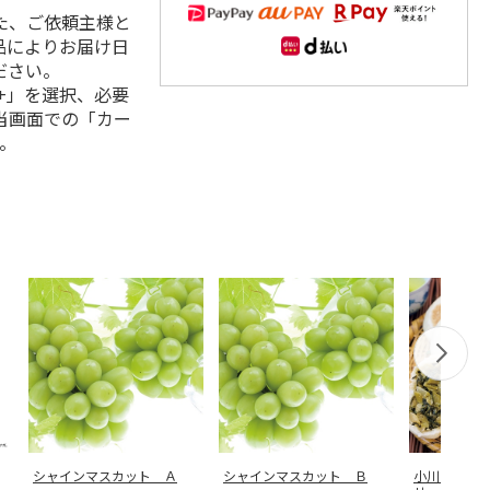
た、ご依頼主様と
品によりお届け日
ださい。
+」を選択、必要
当画面での「カー
。
シャインマスカット Ａ
シャインマスカット Ｂ
小川の庄 