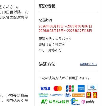
配送情報
定ください。
10日目以降、お
日以降の配達希望
配送期間
ス 大
MLB ドジャース 大
ドジャース 大谷翔
MLB ドジャース 大
由伸・
谷翔平 2026 NL 3・
平 日本人最多53試
谷翔平 2026 NL 3・
2026年06月18日～2026年08月07日
日本人
…
4月投手
…
合連続出塁記念 シ
4月投手
…
2026年08月18日～2026年12月18日
ル
…
17,000円
17,000円
8,500円
配送方法
ゆうパック
(送料・税込)
(送料・税込)
(送料・税込)
お届け日
指定可
のし
対応不可
決済方法
詳細はこちら
下記の決済方法がご利用頂けます。
器、小物等は商品
上、お申込みくだ