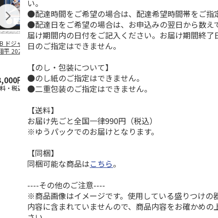
い。
●配達時間をご希望の場合は、配達希望時間帯をご指
●配達日をご希望の場合は、お申込みの翌日から数えて
届け期間内の日付をご記入ください。お届け期間終了
LB ドジャース 大
ドジャース 大谷翔
ドジャース 大谷翔
MLB ドジャー
日のご指定はできません。
平 2026 NL 3・
平 日本人最多53試
平 日本人最多53試
谷翔平・山本
月投手
…
合連続出塁記念 ダ
合連続出塁記念 コ
佐々木朗希 
【のし・包装について】
ブ
…
イ
…
●のし紙のご指定はできません。
3,000円
33,000円
9,900円
8,500円
●二重包装のご指定はできません。
送料・税込)
(送料・税込)
(送料・税込)
(送料・税込)
【送料】
お届け先ごと全国一律990円（税込）
※ゆうパックでのお届けとなります。
【同梱】
同梱可能な商品は
こちら
。
----その他のご注意----
※商品画像はイメージです。使用している盛りつけの
内容に含まれていませんので、商品内容をお確かめの
さい。