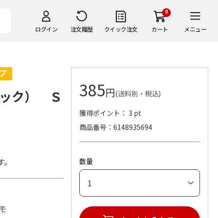
0
ログイン
注文履歴
クイック注文
カート
メニュー
385
円
ック） Ｓ
(送料別・税込)
獲得ポイント： 3 pt
商品番号
6148935694
す。
数量
メモ