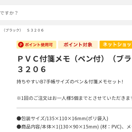
）（ブラック） Ｓ３２０６
ＰＶＣ付箋メモ（ペン付）（ブラ
３２０６
持ちやすいB7手帳サイズのペン＆付箋メモセット!
※1回のご注文はお一人様5個までとさせていただきま
●包装サイズ/135×110×16mm(ポリ袋入)
●商品内容/本体×1(130×90×15mm) (材：PVC)、