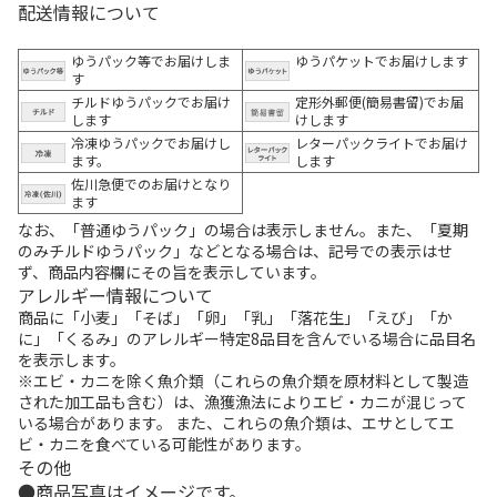
配送情報について
ゆうパック等でお届けしま
ゆうパケットでお届けします
す
チルドゆうパックでお届け
定形外郵便(簡易書留)でお届
します
けします
冷凍ゆうパックでお届けし
レターパックライトでお届け
ます。
します
佐川急便でのお届けとなり
ます
なお、「普通ゆうパック」の場合は表示しません。また、「夏期
のみチルドゆうパック」などとなる場合は、記号での表示はせ
ず、商品内容欄にその旨を表示しています。
アレルギー情報について
商品に「小麦」「そば」「卵」「乳」「落花生」「えび」「か
に」「くるみ」のアレルギー特定8品目を含んでいる場合に品目名
を表示します。
※エビ・カニを除く魚介類（これらの魚介類を原材料として製造
された加工品も含む）は、漁獲漁法によりエビ・カニが混じって
いる場合があります。 また、これらの魚介類は、エサとしてエ
ビ・カニを食べている可能性があります。
その他
商品写真はイメージです。