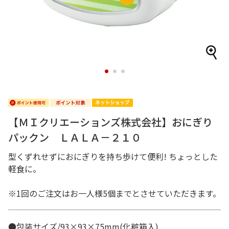
1
2
3
【ＭＩクリエーションズ株式会社】おにぎり
パックン ＬＡＬＡ－２１０
型くずれせずにおにぎりを持ち歩けて便利! ちょっとした
軽食に。
※1回のご注文はお一人様5個までとさせていただきます。
●包装サイズ/93×93×75mm(化粧箱入)