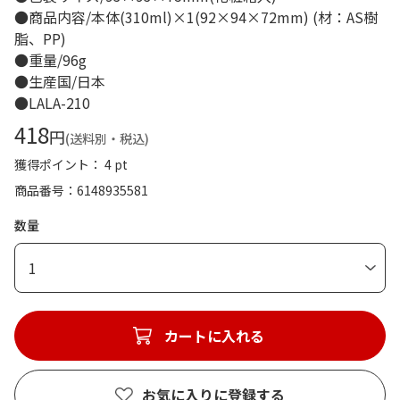
●商品内容/本体(310ml)×1(92×94×72mm) (材：AS樹
脂、PP)
●重量/96g
●生産国/日本
●LALA-210
418
円
(送料別・税込)
獲得ポイント： 4 pt
商品番号
6148935581
数量
1
カートに入れる
お気に入りに登録する