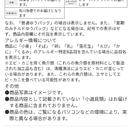
ます。
します
佐川急便でのお届けとなり
ます
なお、「普通ゆうパック」の場合は表示しません。また、「夏期
のみチルドゆうパック」などとなる場合は、記号での表示はせ
ず、商品内容欄にその旨を表示しています。
アレルギー情報について
商品に「小麦」「そば」「卵」「乳」「落花生」「えび」「か
に」「くるみ」のアレルギー特定8品目を含んでいる場合に品目名
を表示します。
※エビ・カニを除く魚介類（これらの魚介類を原材料として製造
された加工品も含む）は、漁獲漁法によりエビ・カニが混じって
いる場合があります。 また、これらの魚介類は、エサとしてエ
ビ・カニを食べている可能性があります。
その他
商品写真はイメージです。
商品内容として記載されていない「小道具類」はお届け
する商品に含まれておりません。
商品の色は、ご覧になるパソコンなどの環境により、実
際と異なる場合があります。