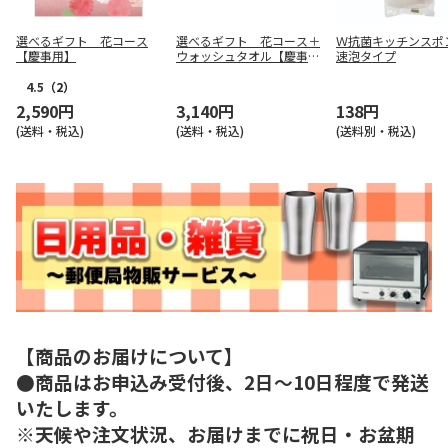
選べるギフト 花コース
選べるギフト 花コース＋
Ｗ抗菌キッチンス
【慶事用】
ウォッシュタオル【慶事
速泡タイプ
用】
4.5
（2）
2,590円
3,140円
138円
(送料・税込)
(送料・税込)
(送料別・税込)
【商品のお届けについて】
●商品はお申込み受付後、2日～10日程度で発送
いたします。
※天候や注文状況、お届けまでに祝日・お盆期