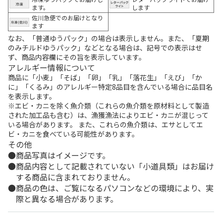
ます。
します
佐川急便でのお届けとなり
ます
なお、「普通ゆうパック」の場合は表示しません。また、「夏期
のみチルドゆうパック」などとなる場合は、記号での表示はせ
ず、商品内容欄にその旨を表示しています。
アレルギー情報について
商品に「小麦」「そば」「卵」「乳」「落花生」「えび」「か
に」「くるみ」のアレルギー特定8品目を含んでいる場合に品目名
を表示します。
※エビ・カニを除く魚介類（これらの魚介類を原材料として製造
された加工品も含む）は、漁獲漁法によりエビ・カニが混じって
いる場合があります。 また、これらの魚介類は、エサとしてエ
ビ・カニを食べている可能性があります。
その他
商品写真はイメージです。
商品内容として記載されていない「小道具類」はお届け
する商品に含まれておりません。
商品の色は、ご覧になるパソコンなどの環境により、実
際と異なる場合があります。