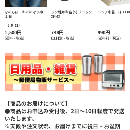
なのらぼ お米の守り神
ラク軽弁当箱 (S) ブラック
ランチ巾着 トトロ K
１個
XPM3
5.0
（1）
1,500円
748円
990円
(送料・税込)
(送料別・税込)
(送料別・税込)
【商品のお届けについて】
●商品はお申込み受付後、2日～10日程度で発送
いたします。
※天候や注文状況、お届けまでに祝日・お盆期