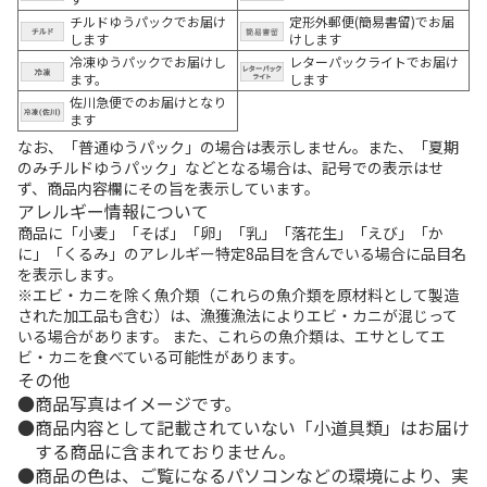
チルドゆうパックでお届け
定形外郵便(簡易書留)でお届
します
けします
冷凍ゆうパックでお届けし
レターパックライトでお届け
ます。
します
佐川急便でのお届けとなり
ます
なお、「普通ゆうパック」の場合は表示しません。また、「夏期
のみチルドゆうパック」などとなる場合は、記号での表示はせ
ず、商品内容欄にその旨を表示しています。
アレルギー情報について
商品に「小麦」「そば」「卵」「乳」「落花生」「えび」「か
に」「くるみ」のアレルギー特定8品目を含んでいる場合に品目名
を表示します。
※エビ・カニを除く魚介類（これらの魚介類を原材料として製造
された加工品も含む）は、漁獲漁法によりエビ・カニが混じって
いる場合があります。 また、これらの魚介類は、エサとしてエ
ビ・カニを食べている可能性があります。
その他
商品写真はイメージです。
商品内容として記載されていない「小道具類」はお届け
する商品に含まれておりません。
商品の色は、ご覧になるパソコンなどの環境により、実