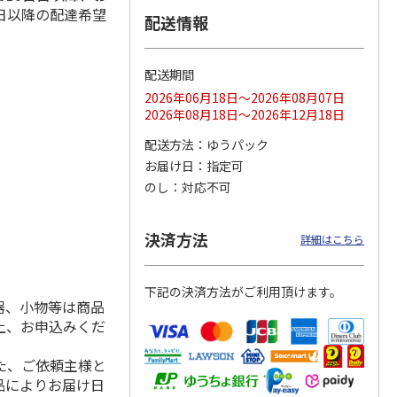
日以降の配達希望
配送情報
配送期間
ス 大
MLB ドジャース 大
ドジャース 大谷翔
MLB ドジャース 大
由伸・
谷翔平 2026 NL 3・
平 日本人最多53試
谷翔平 2026 NL 3・
2026年06月18日～2026年08月07日
日本人
…
4月投手
…
合連続出塁記念 シ
4月投手
…
2026年08月18日～2026年12月18日
ル
…
17,000円
17,000円
8,500円
配送方法
ゆうパック
(送料・税込)
(送料・税込)
(送料・税込)
お届け日
指定可
のし
対応不可
決済方法
詳細はこちら
下記の決済方法がご利用頂けます。
器、小物等は商品
上、お申込みくだ
た、ご依頼主様と
品によりお届け日