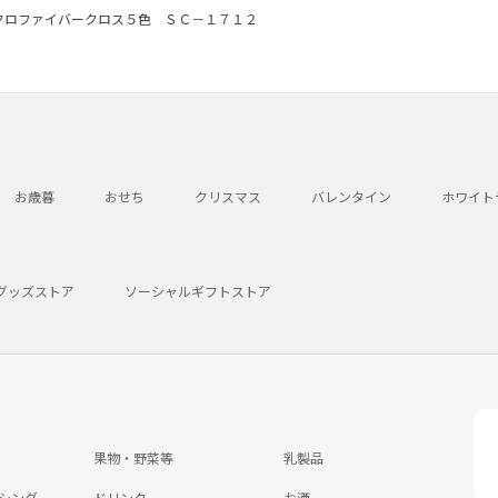
クロファイバークロス５色 ＳＣ－１７１２
お歳暮
おせち
クリスマス
バレンタイン
ホワイト
グッズストア
ソーシャルギフトストア
果物・野菜等
乳製品
シング
ドリンク
お酒