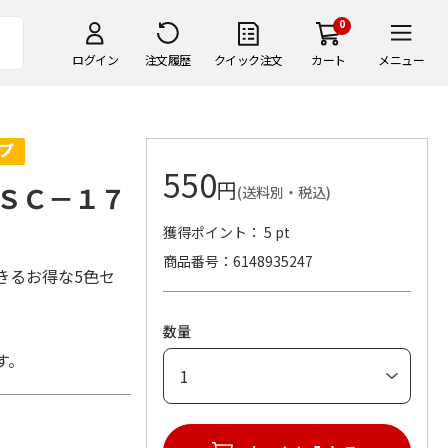
0
ログイン
注文履歴
クイック注文
カート
メニュー
550
円
ＳＣ－１７
(送料別・税込)
獲得ポイント： 5 pt
商品番号
6148935247
きるお得な5色セ
数量
す。