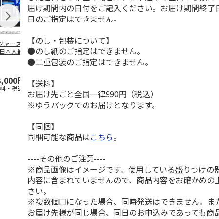
届け期間内の日付をご記入ください。お届け期間終了
日のご指定はできません。
【のし・包装について】
ジャース 大谷翔
MLB ドジャース 大
ドジャース 大谷翔
MLB ドジャー
●のし紙のご指定はできません。
 日本人最多53試
谷翔平 2026 NL 3・
平 日本人最多53試
谷翔平・山本
連続出塁記念 ダ
4月投手
…
合連続出塁記念 コ
佐々木朗希 
●二重包装のご指定はできません。
…
イ
…
3,000円
33,000円
9,900円
8,500円
【送料】
送料・税込)
(送料・税込)
(送料・税込)
(送料・税込)
お届け先ごと全国一律990円（税込）
※ゆうパックでのお届けとなります。
【同梱】
同梱可能な商品は
こちら
。
----その他のご注意----
※商品画像はイメージです。使用している盛りつけの
内容に含まれていませんので、商品内容をお確かめの
さい。
※複数個口になった場合、同時発送はできません。ま
お届け先様が同じ場合、同日のお申込みであっても商