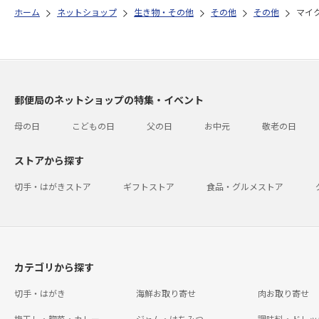
ホーム
ネットショップ
生き物・その他
その他
その他
マイ
郵便局のネットショップの特集・イベント
母の日
こどもの日
父の日
お中元
敬老の日
ストアから探す
切手・はがきストア
ギフトストア
食品・グルメストア
カテゴリから探す
切手・はがき
海鮮お取り寄せ
肉お取り寄せ
梅干し・惣菜・カレー
ジャム・はちみつ
調味料・ドレッ