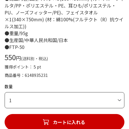
ルタ/PP・ポリエステル・PE、耳ひも/ポリエステル・
PU、ノーズフィッター/PE)、フェイスタオル
×1(340×750mm) (材：綿100%(フルテクト（R）抗ウイ
ルス加工))
●重量/95g
●生産国/中華人民共和国/日本
●FTP-50
550
円
(送料別・税込)
獲得ポイント： 5 pt
商品番号
6148935231
数量
1
カートに入れる