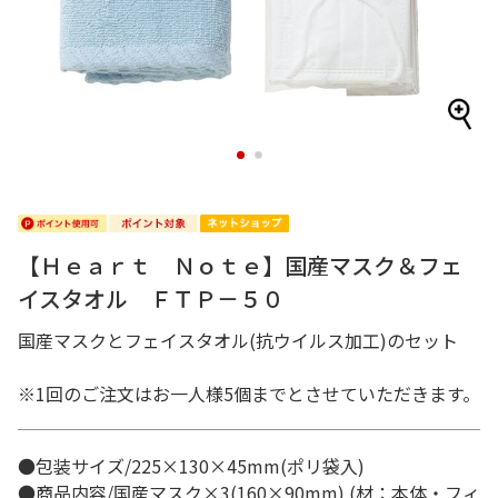
1
2
【Ｈｅａｒｔ Ｎｏｔｅ】国産マスク＆フェ
イスタオル ＦＴＰ－５０
国産マスクとフェイスタオル(抗ウイルス加工)のセット
※1回のご注文はお一人様5個までとさせていただきます。
●包装サイズ/225×130×45mm(ポリ袋入)
●商品内容/国産マスク×3(160×90mm) (材：本体・フィ