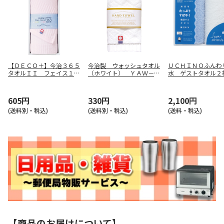
【ＤＥＣＯ＋】今治３６５
今治製 ウォッシュタオル
ＵＣＨＩＮＯふんわ
タオルＩＩ フェイス１Ｐ
（ホワイト） ＹＡＷ－Ｗ
水 ゲストタオル２
（ピンク） ＴＱＳ０５５
ＰＰ
ト ブルー【弔事用
３２１１Ｐ
605円
330円
2,100円
(送料別・税込)
(送料別・税込)
(送料・税込)
【商品のお届けについて】