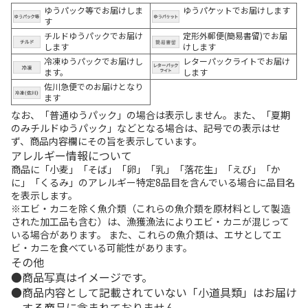
ゆうパック等でお届けしま
ゆうパケットでお届けします
す
チルドゆうパックでお届け
定形外郵便(簡易書留)でお届
します
けします
冷凍ゆうパックでお届けし
レターパックライトでお届け
ます。
します
佐川急便でのお届けとなり
ます
なお、「普通ゆうパック」の場合は表示しません。また、「夏期
のみチルドゆうパック」などとなる場合は、記号での表示はせ
ず、商品内容欄にその旨を表示しています。
アレルギー情報について
商品に「小麦」「そば」「卵」「乳」「落花生」「えび」「か
に」「くるみ」のアレルギー特定8品目を含んでいる場合に品目名
を表示します。
※エビ・カニを除く魚介類（これらの魚介類を原材料として製造
された加工品も含む）は、漁獲漁法によりエビ・カニが混じって
いる場合があります。 また、これらの魚介類は、エサとしてエ
ビ・カニを食べている可能性があります。
その他
商品写真はイメージです。
商品内容として記載されていない「小道具類」はお届け
する商品に含まれておりません。