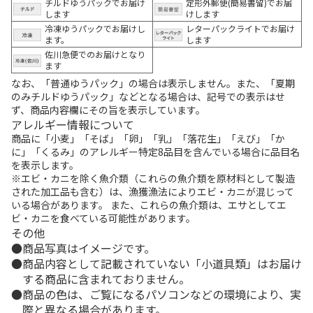
チルドゆうパックでお届け
定形外郵便(簡易書留)でお届
します
けします
冷凍ゆうパックでお届けし
レターパックライトでお届け
ます。
します
佐川急便でのお届けとなり
ます
なお、「普通ゆうパック」の場合は表示しません。また、「夏期
のみチルドゆうパック」などとなる場合は、記号での表示はせ
ず、商品内容欄にその旨を表示しています。
アレルギー情報について
商品に「小麦」「そば」「卵」「乳」「落花生」「えび」「か
に」「くるみ」のアレルギー特定8品目を含んでいる場合に品目名
を表示します。
※エビ・カニを除く魚介類（これらの魚介類を原材料として製造
された加工品も含む）は、漁獲漁法によりエビ・カニが混じって
いる場合があります。 また、これらの魚介類は、エサとしてエ
ビ・カニを食べている可能性があります。
その他
商品写真はイメージです。
商品内容として記載されていない「小道具類」はお届け
する商品に含まれておりません。
商品の色は、ご覧になるパソコンなどの環境により、実
際と異なる場合があります。