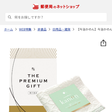
ホーム
WEB特集
非食品
日用品・雑貨
【今治かのん】今治かの