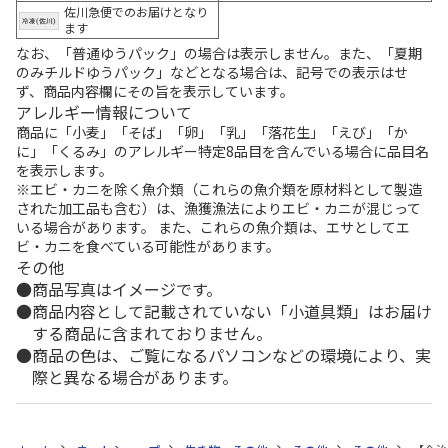
佐川急便でのお届けとなり
ます
なお、「普通ゆうパック」の場合は表示しません。また、「夏期
のみチルドゆうパック」などとなる場合は、記号での表示はせ
ず、商品内容欄にその旨を表示しています。
アレルギー情報について
商品に「小麦」「そば」「卵」「乳」「落花生」「えび」「か
に」「くるみ」のアレルギー特定8品目を含んでいる場合に品目名
を表示します。
※エビ・カニを除く魚介類（これらの魚介類を原材料として製造
された加工品も含む）は、漁獲漁法によりエビ・カニが混じって
いる場合があります。 また、これらの魚介類は、エサとしてエ
ビ・カニを食べている可能性があります。
その他
商品写真はイメージです。
商品内容として記載されていない「小道具類」はお届け
する商品に含まれておりません。
商品の色は、ご覧になるパソコンなどの環境により、実
際と異なる場合があります。