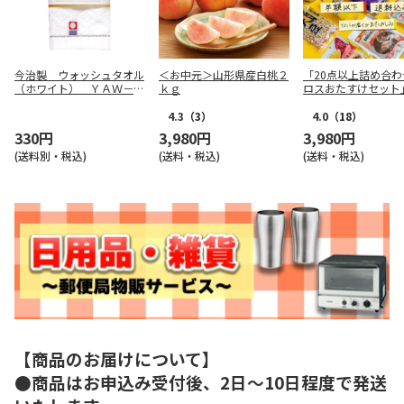
今治製 ウォッシュタオル
＜お中元＞山形県産白桃２
「20点以上詰め合わ
（ホワイト） ＹＡＷ－Ｗ
ｋｇ
ロスおたすけセット
ＰＰ
4.3
（3）
4.0
（18）
330円
3,980円
3,980円
(送料別・税込)
(送料・税込)
(送料・税込)
【商品のお届けについて】
●商品はお申込み受付後、2日～10日程度で発送