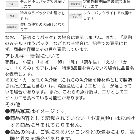
チルドゆうパックでお届け
定形外郵便(簡易書留)でお届
します
けします
冷凍ゆうパックでお届けし
レターパックライトでお届け
ます。
します
佐川急便でのお届けとなり
ます
なお、「普通ゆうパック」の場合は表示しません。また、「夏期
のみチルドゆうパック」などとなる場合は、記号での表示はせ
ず、商品内容欄にその旨を表示しています。
アレルギー情報について
商品に「小麦」「そば」「卵」「乳」「落花生」「えび」「か
に」「くるみ」のアレルギー特定8品目を含んでいる場合に品目名
を表示します。
※エビ・カニを除く魚介類（これらの魚介類を原材料として製造
された加工品も含む）は、漁獲漁法によりエビ・カニが混じって
いる場合があります。 また、これらの魚介類は、エサとしてエ
ビ・カニを食べている可能性があります。
その他
商品写真はイメージです。
商品内容として記載されていない「小道具類」はお届け
する商品に含まれておりません。
商品の色は、ご覧になるパソコンなどの環境により、実
際と異なる場合があります。