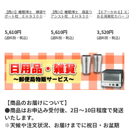
【西川】睡眠博士 横寝サ
【西川】睡眠博士 寝返り
【エアーかおる】エ
ポート枕 ＥＨ９３００９
アシスト枕 ＥＨ９３００
おる消臭枕カバー（
５４８
９５４９
ク） ７００１０１
5,610円
5,610円
3,520円
(送料別・税込)
(送料別・税込)
(送料別・税込)
【商品のお届けについて】
●商品はお申込み受付後、2日～10日程度で発送
いたします。
※天候や注文状況、お届けまでに祝日・お盆期