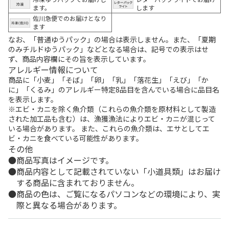
ます。
します
佐川急便でのお届けとなり
ます
なお、「普通ゆうパック」の場合は表示しません。また、「夏期
のみチルドゆうパック」などとなる場合は、記号での表示はせ
ず、商品内容欄にその旨を表示しています。
アレルギー情報について
商品に「小麦」「そば」「卵」「乳」「落花生」「えび」「か
に」「くるみ」のアレルギー特定8品目を含んでいる場合に品目名
を表示します。
※エビ・カニを除く魚介類（これらの魚介類を原材料として製造
された加工品も含む）は、漁獲漁法によりエビ・カニが混じって
いる場合があります。 また、これらの魚介類は、エサとしてエ
ビ・カニを食べている可能性があります。
その他
商品写真はイメージです。
商品内容として記載されていない「小道具類」はお届け
する商品に含まれておりません。
商品の色は、ご覧になるパソコンなどの環境により、実
際と異なる場合があります。