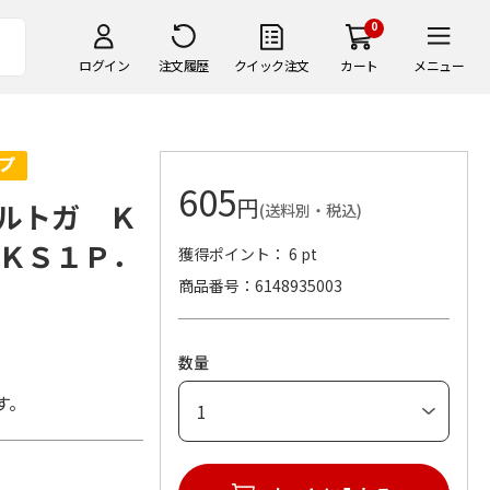
0
ログイン
注文履歴
クイック注文
カート
メニュー
605
円
ルトガ Ｋ
(送料別・税込)
ＫＳ１Ｐ．
獲得ポイント： 6 pt
商品番号
6148935003
数量
す。