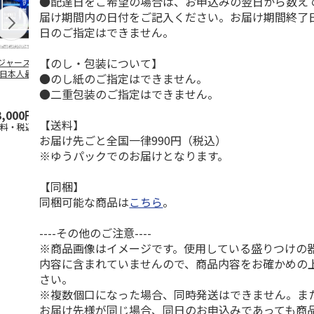
●配達日をご希望の場合は、お申込みの翌日から数えて
届け期間内の日付をご記入ください。お届け期間終了
日のご指定はできません。
【のし・包装について】
ジャース 大谷翔
MLB ドジャース 大
ドジャース 大谷翔
MLB ドジャー
 日本人最多53試
谷翔平 2026 NL 3・
平 日本人最多53試
谷翔平・山本
●のし紙のご指定はできません。
連続出塁記念 ダ
4月投手
…
合連続出塁記念 コ
佐々木朗希 
●二重包装のご指定はできません。
…
イ
…
3,000円
33,000円
9,900円
8,500円
【送料】
送料・税込)
(送料・税込)
(送料・税込)
(送料・税込)
お届け先ごと全国一律990円（税込）
※ゆうパックでのお届けとなります。
【同梱】
同梱可能な商品は
こちら
。
----その他のご注意----
※商品画像はイメージです。使用している盛りつけの
内容に含まれていませんので、商品内容をお確かめの
さい。
※複数個口になった場合、同時発送はできません。ま
お届け先様が同じ場合、同日のお申込みであっても商