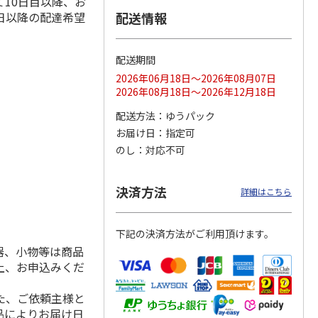
10日目以降、お
日以降の配達希望
配送情報
配送期間
ス 大
MLB ドジャース 大
ドジャース 大谷翔
MLB ドジャース 大
由伸・
谷翔平 2026 NL 3・
平 日本人最多53試
谷翔平 2026 NL 3・
2026年06月18日～2026年08月07日
日本人
…
4月投手
…
合連続出塁記念 シ
4月投手
…
2026年08月18日～2026年12月18日
ル
…
17,000円
17,000円
8,500円
配送方法
ゆうパック
(送料・税込)
(送料・税込)
(送料・税込)
お届け日
指定可
のし
対応不可
決済方法
詳細はこちら
下記の決済方法がご利用頂けます。
器、小物等は商品
上、お申込みくだ
た、ご依頼主様と
品によりお届け日