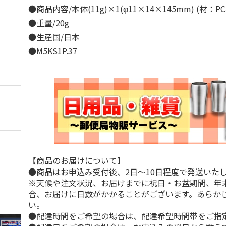
●商品内容/本体(11g)×1(φ11×14×145mm) (材：
●重量/20g
●生産国/日本
●M5KS1P.37
【商品のお届けについて】
●商品はお申込み受付後、2日～10日程度で発送いた
※天候や注文状況、お届けまでに祝日・お盆期間、年
合、お届けに日数がかかることがございます。あらか
い。
●配達時間をご希望の場合は、配達希望時間帯をご指