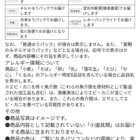
す
チルドゆうパックでお届け
定形外郵便(簡易書留)でお届
します
けします
冷凍ゆうパックでお届けし
レターパックライトでお届け
ます。
します
佐川急便でのお届けとなり
ます
なお、「普通ゆうパック」の場合は表示しません。また、「夏期
のみチルドゆうパック」などとなる場合は、記号での表示はせ
ず、商品内容欄にその旨を表示しています。
アレルギー情報について
商品に「小麦」「そば」「卵」「乳」「落花生」「えび」「か
に」「くるみ」のアレルギー特定8品目を含んでいる場合に品目名
を表示します。
※エビ・カニを除く魚介類（これらの魚介類を原材料として製造
された加工品も含む）は、漁獲漁法によりエビ・カニが混じって
いる場合があります。 また、これらの魚介類は、エサとしてエ
ビ・カニを食べている可能性があります。
その他
商品写真はイメージです。
商品内容として記載されていない「小道具類」はお届け
する商品に含まれておりません。
商品の色は、ご覧になるパソコンなどの環境により、実