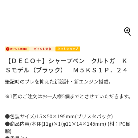
【ＤＥＣＯ＋】シャープペン クルトガ Ｋ
Ｓモデル（ブラック） Ｍ５ＫＳ１Ｐ．２４
筆記時のブレを抑えた新設計・新エンジン搭載。
※1回のご注文はお一人様5個までとさせていただきます。
●包装サイズ/15×50×195mm(ブリスタパック)
●商品内容/本体(11g)×1(φ11×14×145mm) (材：PC樹
脂)