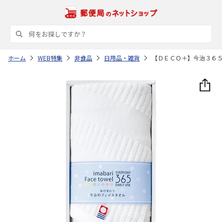
ホーム
WEB特集
非食品
日用品・雑貨
【ＤＥＣＯ＋】今治３６