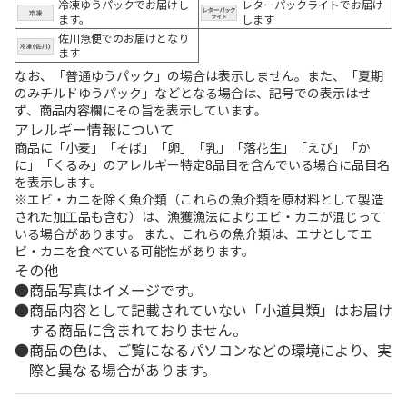
冷凍ゆうパックでお届けし
レターパックライトでお届け
ます。
します
佐川急便でのお届けとなり
ます
なお、「普通ゆうパック」の場合は表示しません。また、「夏期
のみチルドゆうパック」などとなる場合は、記号での表示はせ
ず、商品内容欄にその旨を表示しています。
アレルギー情報について
商品に「小麦」「そば」「卵」「乳」「落花生」「えび」「か
に」「くるみ」のアレルギー特定8品目を含んでいる場合に品目名
を表示します。
※エビ・カニを除く魚介類（これらの魚介類を原材料として製造
された加工品も含む）は、漁獲漁法によりエビ・カニが混じって
いる場合があります。 また、これらの魚介類は、エサとしてエ
ビ・カニを食べている可能性があります。
その他
商品写真はイメージです。
商品内容として記載されていない「小道具類」はお届け
する商品に含まれておりません。
商品の色は、ご覧になるパソコンなどの環境により、実
際と異なる場合があります。