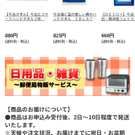
【今治タオル】今治エコマ
今治海と空の美しい青のハ
【ＤＥＣＯ＋】今治
ークハンドタオル２枚 Ｔ
ンドタオル ＩＢＬ８７０
白・無染色フェイス
ＮＩ０８０３０９２
７５
ル ＩＭＥ８７６０
880円
825円
660円
(送料別・税込)
(送料別・税込)
(送料別・税込)
【商品のお届けについて】
●商品はお申込み受付後、2日～10日程度で発送
いたします。
※天候や注文状況、お届けまでに祝日・お盆期