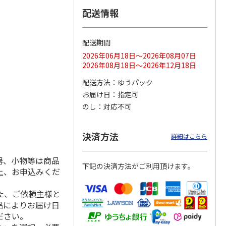
配送情報
配送期間
ス 大
MLB ドジャース 大
ドジャース 大谷翔
MLB ドジャース 大
由伸・
谷翔平 2026 NL 3・
平 日本人最多53試
谷翔平 2026 NL 3・
2026年06月18日～2026年08月07日
日本人
…
4月投手
…
合連続出塁記念 シ
4月投手
…
2026年08月18日～2026年12月18日
ル
…
17,000円
17,000円
8,500円
配送方法
ゆうパック
(送料・税込)
(送料・税込)
(送料・税込)
お届け日
指定可
のし
対応不可
決済方法
詳細はこちら
器、小物等は商品
下記の決済方法がご利用頂けます。
上、お申込みくだ
た、ご依頼主様と
品によりお届け日
ださい。