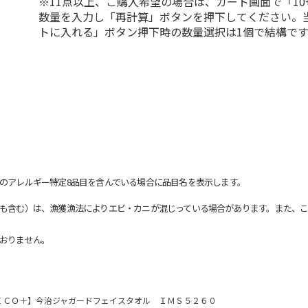
※11点以上、ご購入希望の場合は、カート画面で「10
数量を入力し「再計算」ボタンを押下してください。
トに入れる」ボタン押下時の数量選択は1個で結構です
のアレルギー特定8品目を含んでいる場合に品目名を表示します。
も含む）は、漁獲漁法によりエビ・カニが混じっている場合があります。また、こ
おりません。
ＥＣＯ＋】今治ジャガードフェイスタオル ＩＭＳ５２６０