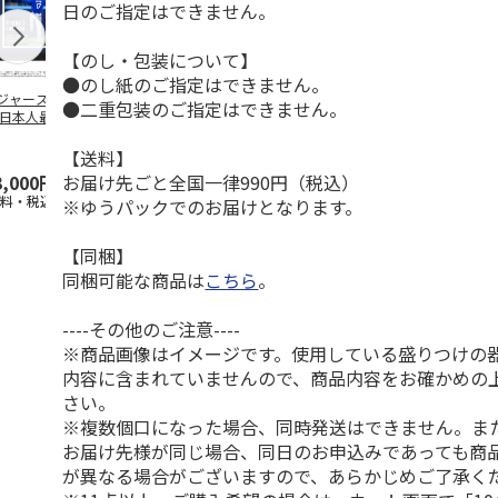
日のご指定はできません。
【のし・包装について】
●のし紙のご指定はできません。
ジャース 大谷翔
MLB ドジャース 大
ドジャース 大谷翔
MLB ドジャー
●二重包装のご指定はできません。
 日本人最多53試
谷翔平 2026 NL 3・
平 日本人最多53試
谷翔平・山本
連続出塁記念 ダ
4月投手
…
合連続出塁記念 コ
佐々木朗希 
…
イ
…
【送料】
お届け先ごと全国一律990円（税込）
3,000円
33,000円
9,900円
8,500円
送料・税込)
(送料・税込)
(送料・税込)
(送料・税込)
※ゆうパックでのお届けとなります。
【同梱】
同梱可能な商品は
こちら
。
----その他のご注意----
※商品画像はイメージです。使用している盛りつけの
内容に含まれていませんので、商品内容をお確かめの
さい。
※複数個口になった場合、同時発送はできません。ま
お届け先様が同じ場合、同日のお申込みであっても商
が異なる場合がございますので、あらかじめご了承く