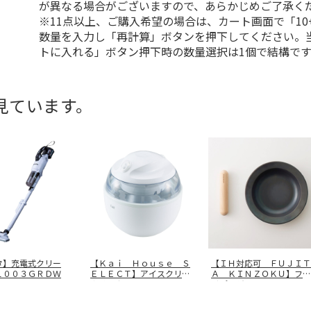
が異なる場合がございますので、あらかじめご了承く
※11点以上、ご購入希望の場合は、カート画面で「10
数量を入力し「再計算」ボタンを押下してください。
トに入れる」ボタン押下時の数量選択は1個で結構です
見ています。
タ】充電式クリー
【Ｋａｉ Ｈｏｕｓｅ Ｓ
【ＩＨ対応可 ＦＵＪＩＴ
Ｌ００３ＧＲＤＷ
ＥＬＥＣＴ】アイスクリー
Ａ ＫＩＮＺＯＫＵ】フラ
ムメーカー
…
イパンジュ
…