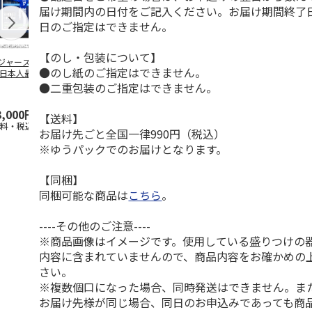
届け期間内の日付をご記入ください。お届け期間終了
日のご指定はできません。
【のし・包装について】
ジャース 大谷翔
MLB ドジャース 大
ドジャース 大谷翔
MLB ドジャー
●のし紙のご指定はできません。
 日本人最多53試
谷翔平 2026 NL 3・
平 日本人最多53試
谷翔平・山本
連続出塁記念 ダ
4月投手
…
合連続出塁記念 コ
佐々木朗希 
●二重包装のご指定はできません。
…
イ
…
3,000円
33,000円
9,900円
8,500円
【送料】
送料・税込)
(送料・税込)
(送料・税込)
(送料・税込)
お届け先ごと全国一律990円（税込）
※ゆうパックでのお届けとなります。
【同梱】
同梱可能な商品は
こちら
。
----その他のご注意----
※商品画像はイメージです。使用している盛りつけの
内容に含まれていませんので、商品内容をお確かめの
さい。
※複数個口になった場合、同時発送はできません。ま
お届け先様が同じ場合、同日のお申込みであっても商