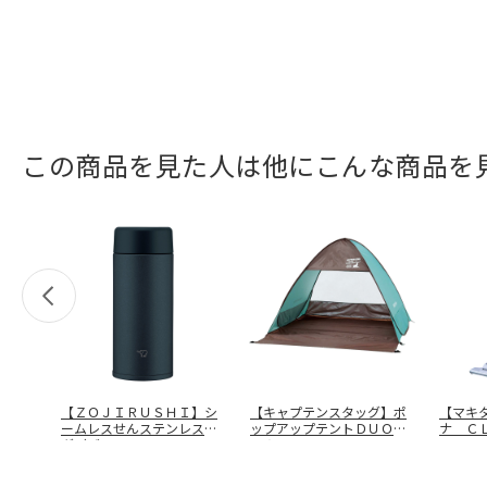
この商品を見た人は他にこんな商品を
【ＺＯＪＩＲＵＳＨＩ】シ
【キャプテンスタッグ】ポ
【マキ
ームレスせんステンレスマ
ップアップテントＤＵＯ
ナ Ｃ
グ（ブラッ
…
ＵＡ－３３