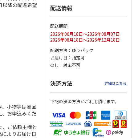
日以降の配達希望
配送情報
配送期間
ス 大
MLB ドジャース 大
ドジャース 大谷翔
MLB ドジャース 大
由伸・
谷翔平 2026 NL 3・
平 日本人最多53試
谷翔平 2026 NL 3・
2026年06月18日～2026年08月07日
日本人
…
4月投手
…
合連続出塁記念 シ
4月投手
…
2026年08月18日～2026年12月18日
ル
…
17,000円
17,000円
8,500円
配送方法
ゆうパック
(送料・税込)
(送料・税込)
(送料・税込)
お届け日
指定可
のし
対応不可
決済方法
詳細はこちら
下記の決済方法がご利用頂けます。
器、小物等は商品
上、お申込みくだ
た、ご依頼主様と
品によりお届け日