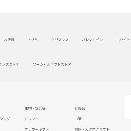
お歳暮
おせち
クリスマス
バレンタイン
ホワイト
グッズストア
ソーシャルギフトストア
果物・野菜等
乳製品
シング
ドリンク
お酒
フラワーギフト
書籍・カタログギフト