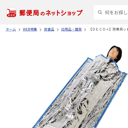
ホーム
WEB特集
非食品
日用品・雑貨
【ＤＥＣＯ＋】防寒具ッ