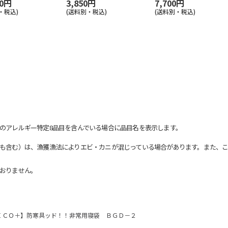
10円
3,850円
7,700円
・税込)
(送料別・税込)
(送料別・税込)
のアレルギー特定8品目を含んでいる場合に品目名を表示します。
も含む）は、漁獲漁法によりエビ・カニが混じっている場合があります。また、こ
おりません。
ＥＣＯ＋】防寒具ッド！！非常用寝袋 ＢＧＤ－２