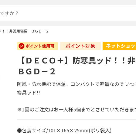
ド！！非常用寝袋 ＢＧＤ－２
【ＤＥＣＯ＋】防寒具ッド！！
ＢＧＤ－２
防風・防水機能で保温。コンパクトで軽量なので いつ
寒具ッド!!
※1回のご注文はお一人様5個までとさせていただきま
●包装サイズ/101×165×25mm(ポリ袋入)