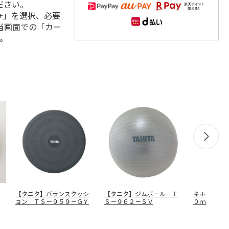
ださい。
+」を選択、必要
当画面での「カー
。
【タニタ】バランスクッシ
【タニタ】ジムボール Ｔ
キホンノス
ョン ＴＳ－９５９－ＧＹ
Ｓ－９６２－ＳＶ
０ｍｌ（ホ
－１５９４