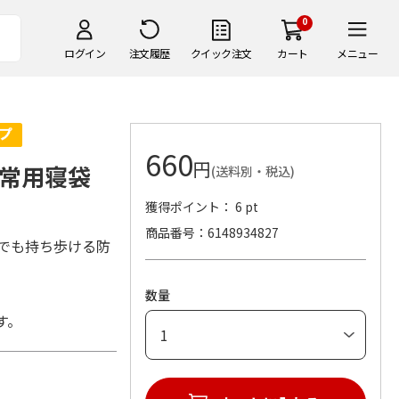
0
ログイン
注文履歴
クイック注文
カート
メニュー
660
円
非常用寝袋
(送料別・税込)
獲得ポイント： 6 pt
商品番号
6148934827
でも持ち歩ける防
数量
す。