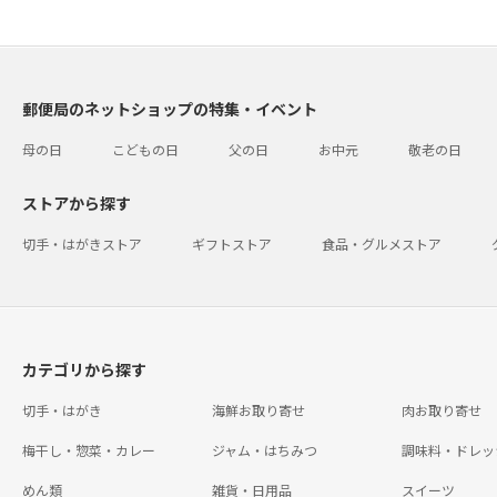
郵便局のネットショップの特集・イベント
母の日
こどもの日
父の日
お中元
敬老の日
ストアから探す
切手・はがきストア
ギフトストア
食品・グルメストア
カテゴリから探す
切手・はがき
海鮮お取り寄せ
肉お取り寄せ
梅干し・惣菜・カレー
ジャム・はちみつ
調味料・ドレッ
めん類
雑貨・日用品
スイーツ