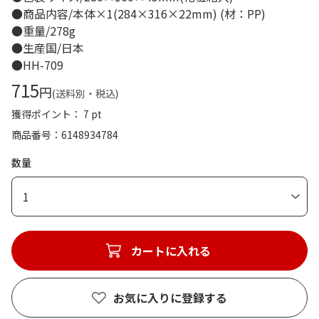
●商品内容/本体×1(284×316×22mm) (材：PP)
●重量/278g
●生産国/日本
●HH-709
715
円
(送料別・税込)
獲得ポイント： 7 pt
商品番号
6148934784
数量
1
カートに入れる
お気に入りに登録する