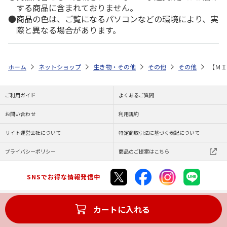
する商品に含まれておりません。
商品の色は、ご覧になるパソコンなどの環境により、実
際と異なる場合があります。
ホーム
ネットショップ
生き物・その他
その他
その他
【ＭＩ
ご利用ガイド
よくあるご質問
お問い合わせ
利用規約
サイト運営会社について
特定商取引法に基づく表記について
プライバシーポリシー
商品のご提案はこちら
SNSでお得な情報発信中
カートに入れる
Copyright (C) JAPAN POST Co.,Ltd. All Rights Reserved.