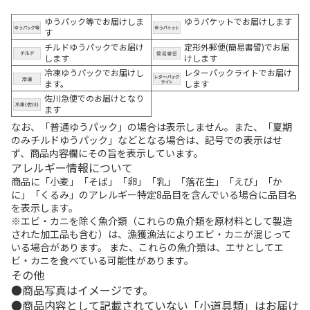
ゆうパック等でお届けしま
ゆうパケットでお届けします
す
チルドゆうパックでお届け
定形外郵便(簡易書留)でお届
します
けします
冷凍ゆうパックでお届けし
レターパックライトでお届け
ます。
します
佐川急便でのお届けとなり
ます
なお、「普通ゆうパック」の場合は表示しません。また、「夏期
のみチルドゆうパック」などとなる場合は、記号での表示はせ
ず、商品内容欄にその旨を表示しています。
アレルギー情報について
商品に「小麦」「そば」「卵」「乳」「落花生」「えび」「か
に」「くるみ」のアレルギー特定8品目を含んでいる場合に品目名
を表示します。
※エビ・カニを除く魚介類（これらの魚介類を原材料として製造
された加工品も含む）は、漁獲漁法によりエビ・カニが混じって
いる場合があります。 また、これらの魚介類は、エサとしてエ
ビ・カニを食べている可能性があります。
その他
商品写真はイメージです。
商品内容として記載されていない「小道具類」はお届け