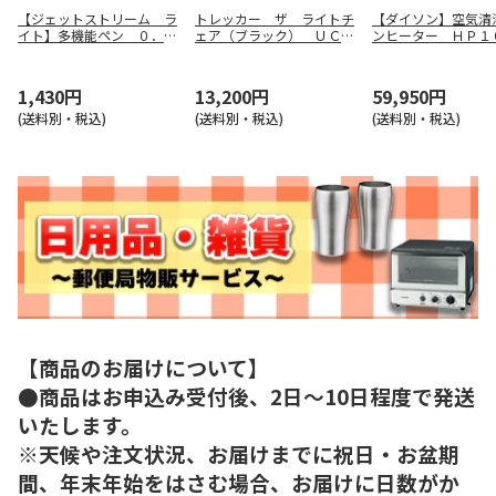
【ジェットストリーム ラ
トレッカー ザ ライトチ
【ダイソン】空気清
イト】多機能ペン ０．５
ェア（ブラック） ＵＣ－
ンヒーター ＨＰ１
（メローホワイト） ＭＳ
１８３３
Ｗ
ＸＥ５ＬＳ０５．１
1,430円
13,200円
59,950円
(送料別・税込)
(送料別・税込)
(送料別・税込)
【商品のお届けについて】
●商品はお申込み受付後、2日～10日程度で発送
いたします。
※天候や注文状況、お届けまでに祝日・お盆期
間、年末年始をはさむ場合、お届けに日数がか