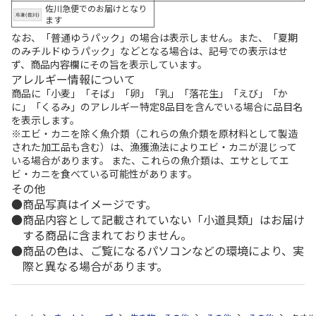
佐川急便でのお届けとなり
ます
なお、「普通ゆうパック」の場合は表示しません。また、「夏期
のみチルドゆうパック」などとなる場合は、記号での表示はせ
ず、商品内容欄にその旨を表示しています。
アレルギー情報について
商品に「小麦」「そば」「卵」「乳」「落花生」「えび」「か
に」「くるみ」のアレルギー特定8品目を含んでいる場合に品目名
を表示します。
※エビ・カニを除く魚介類（これらの魚介類を原材料として製造
された加工品も含む）は、漁獲漁法によりエビ・カニが混じって
いる場合があります。 また、これらの魚介類は、エサとしてエ
ビ・カニを食べている可能性があります。
その他
商品写真はイメージです。
商品内容として記載されていない「小道具類」はお届け
する商品に含まれておりません。
商品の色は、ご覧になるパソコンなどの環境により、実
際と異なる場合があります。