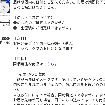
届け期間内の日付をご記入ください。お届け期間終了
日のご指定はできません。
【のし・包装について】
ジャース 大谷翔
MLB ドジャース 大
ドジャース 大谷翔
MLB ドジャー
●のし紙のご指定はできません。
 日本人最多53試
谷翔平 2026 NL 3・
平 日本人最多53試
谷翔平・山本
●二重包装のご指定はできません。
連続出塁記念 ダ
4月投手
…
合連続出塁記念 コ
佐々木朗希 
…
イ
…
【送料】
3,000円
33,000円
9,900円
8,500円
お届け先ごと全国一律990円（税込）
送料・税込)
(送料・税込)
(送料・税込)
(送料・税込)
※ゆうパックでのお届けとなります。
【同梱】
同梱可能な商品は
こちら
。
----その他のご注意----
※商品画像はイメージです。使用している盛りつけの
内容に含まれていませんので、商品内容をお確かめの
さい。
※複数個口になった場合、同時発送はできません。ま
お届け先様が同じ場合、同日のお申込みであっても商