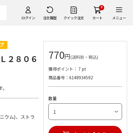
0
ログイン
注文履歴
クイック注文
カート
メニュー
770
円
Ｌ２８０６
(送料別・税込)
獲得ポイント： 7 pt
商品番号
6148934592
す。
数量
ルミニウム)、ストラ