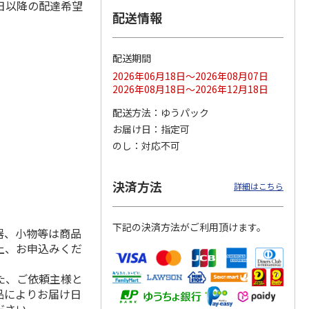
日以降の配達希望
配送情報
配送期間
ス 大
MLB ドジャース 大
ドジャース 大谷翔
MLB ドジャース 大
由伸・
谷翔平 2026 NL 3・
平 日本人最多53試
谷翔平 2026 NL 3・
2026年06月18日～2026年08月07日
日本人
…
4月投手
…
合連続出塁記念 シ
4月投手
…
2026年08月18日～2026年12月18日
ル
…
17,000円
17,000円
8,500円
配送方法
ゆうパック
(送料・税込)
(送料・税込)
(送料・税込)
お届け日
指定可
のし
対応不可
決済方法
詳細はこちら
下記の決済方法がご利用頂けます。
器、小物等は商品
上、お申込みくだ
た、ご依頼主様と
品によりお届け日