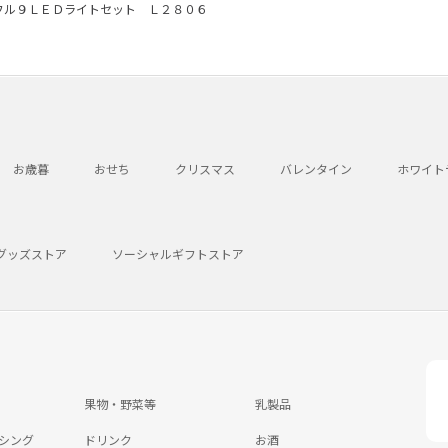
フル９ＬＥＤライトセット Ｌ２８０６
お歳暮
おせち
クリスマス
バレンタイン
ホワイト
グッズストア
ソーシャルギフトストア
果物・野菜等
乳製品
シング
ドリンク
お酒