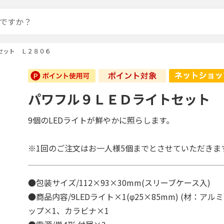
セット Ｌ２８０６
パワフル９ＬＥＤライトセット 
9個のLEDライトが鮮やかに照らします。
※1回のご注文はお一人様5個までとさせていただきま
●包装サイズ/112×93×30mm(スリーブケース入)
●商品内容/9LEDライト×1(φ25×85mm) (材：ア
ップ×1、カラビナ×1