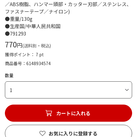
／ABS樹脂、ハンマー頭部・カッター刃部／ステンレス、
ファスナーテープ／ナイロン)
●重量/130g
●生産国/中華人民共和国
●791293
770
円
(送料別・税込)
獲得ポイント： 7 pt
商品番号
6148934574
数量
1
カートに入れる
お気に入りに登録する