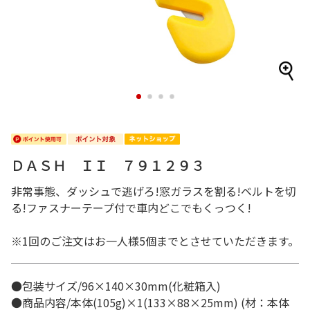
1
2
3
4
ＤＡＳＨ ＩＩ ７９１２９３
非常事態、ダッシュで逃げろ!窓ガラスを割る!ベルトを切
る!ファスナーテープ付で車内どこでもくっつく!
※1回のご注文はお一人様5個までとさせていただきます。
●包装サイズ/96×140×30mm(化粧箱入)
●商品内容/本体(105g)×1(133×88×25mm) (材：本体