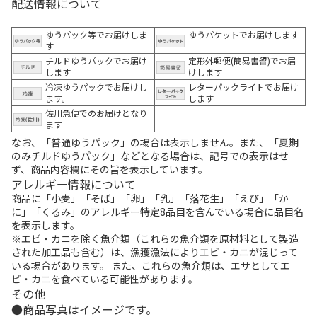
配送情報について
ゆうパック等でお届けしま
ゆうパケットでお届けします
す
チルドゆうパックでお届け
定形外郵便(簡易書留)でお届
します
けします
冷凍ゆうパックでお届けし
レターパックライトでお届け
ます。
します
佐川急便でのお届けとなり
ます
なお、「普通ゆうパック」の場合は表示しません。また、「夏期
のみチルドゆうパック」などとなる場合は、記号での表示はせ
ず、商品内容欄にその旨を表示しています。
アレルギー情報について
商品に「小麦」「そば」「卵」「乳」「落花生」「えび」「か
に」「くるみ」のアレルギー特定8品目を含んでいる場合に品目名
を表示します。
※エビ・カニを除く魚介類（これらの魚介類を原材料として製造
された加工品も含む）は、漁獲漁法によりエビ・カニが混じって
いる場合があります。 また、これらの魚介類は、エサとしてエ
ビ・カニを食べている可能性があります。
その他
商品写真はイメージです。