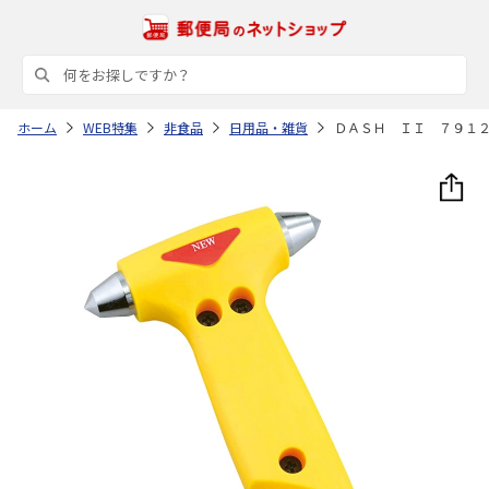
ホーム
WEB特集
非食品
日用品・雑貨
ＤＡＳＨ ＩＩ ７９１