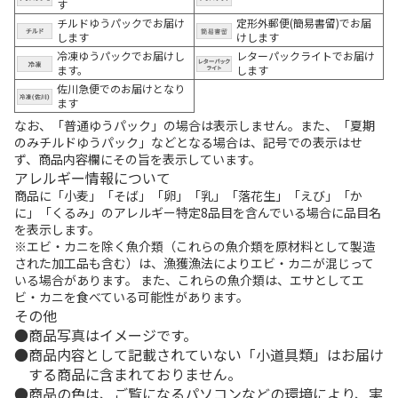
す
チルドゆうパックでお届け
定形外郵便(簡易書留)でお届
します
けします
冷凍ゆうパックでお届けし
レターパックライトでお届け
ます。
します
佐川急便でのお届けとなり
ます
なお、「普通ゆうパック」の場合は表示しません。また、「夏期
のみチルドゆうパック」などとなる場合は、記号での表示はせ
ず、商品内容欄にその旨を表示しています。
アレルギー情報について
商品に「小麦」「そば」「卵」「乳」「落花生」「えび」「か
に」「くるみ」のアレルギー特定8品目を含んでいる場合に品目名
を表示します。
※エビ・カニを除く魚介類（これらの魚介類を原材料として製造
された加工品も含む）は、漁獲漁法によりエビ・カニが混じって
いる場合があります。 また、これらの魚介類は、エサとしてエ
ビ・カニを食べている可能性があります。
その他
商品写真はイメージです。
商品内容として記載されていない「小道具類」はお届け
する商品に含まれておりません。
商品の色は、ご覧になるパソコンなどの環境により、実