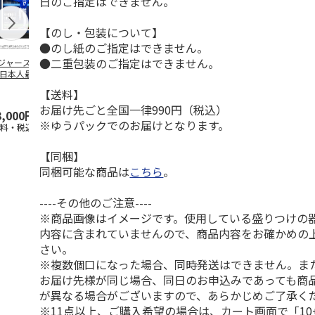
日のご指定はできません。
【のし・包装について】
●のし紙のご指定はできません。
●二重包装のご指定はできません。
ジャース 大谷翔
MLB ドジャース 大
ドジャース 大谷翔
MLB ドジャー
 日本人最多53試
谷翔平 2026 NL 3・
平 日本人最多53試
谷翔平・山本
連続出塁記念 ダ
4月投手
…
合連続出塁記念 コ
佐々木朗希 
【送料】
…
イ
…
お届け先ごと全国一律990円（税込）
3,000円
33,000円
9,900円
8,500円
※ゆうパックでのお届けとなります。
送料・税込)
(送料・税込)
(送料・税込)
(送料・税込)
【同梱】
同梱可能な商品は
こちら
。
----その他のご注意----
※商品画像はイメージです。使用している盛りつけの
内容に含まれていませんので、商品内容をお確かめの
さい。
※複数個口になった場合、同時発送はできません。ま
お届け先様が同じ場合、同日のお申込みであっても商
が異なる場合がございますので、あらかじめご了承く
※11点以上、ご購入希望の場合は、カート画面で「10