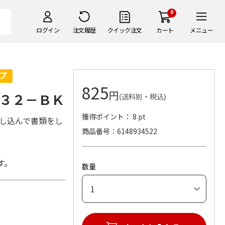
0
ログイン
注文履歴
クイック注文
カート
メニュー
825
円
３２－ＢＫ
(送料別・税込)
獲得ポイント： 8 pt
差し込んで書類をし
商品番号
6148934522
す。
数量