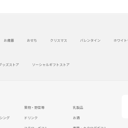
お歳暮
おせち
クリスマス
バレンタイン
ホワイト
グッズストア
ソーシャルギフトストア
果物・野菜等
乳製品
シング
ドリンク
お酒
フラワーギフト
書籍・カタログギフト