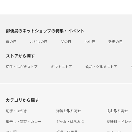
郵便局のネットショップの特集・イベント
母の日
こどもの日
父の日
お中元
敬老の日
ストアから探す
切手・はがきストア
ギフトストア
食品・グルメストア
カテゴリから探す
切手・はがき
海鮮お取り寄せ
肉お取り寄せ
梅干し・惣菜・カレー
ジャム・はちみつ
調味料・ドレッ
めん類
雑貨・日用品
スイーツ