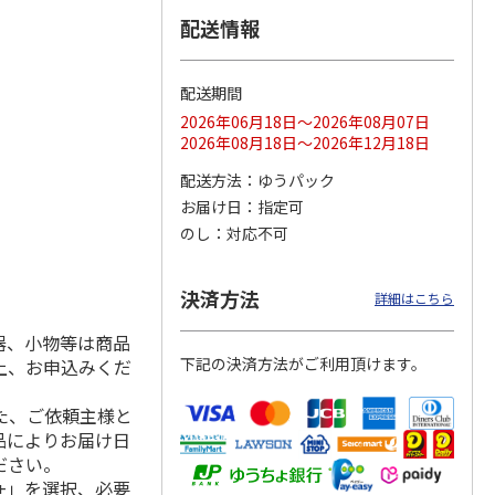
配送情報
配送期間
ス 大
MLB ドジャース 大
ドジャース 大谷翔
MLB ドジャース 大
由伸・
谷翔平 2026 NL 3・
平 日本人最多53試
谷翔平 2026 NL 3・
2026年06月18日～2026年08月07日
日本人
…
4月投手
…
合連続出塁記念 シ
4月投手
…
2026年08月18日～2026年12月18日
ル
…
17,000円
17,000円
8,500円
配送方法
ゆうパック
(送料・税込)
(送料・税込)
(送料・税込)
お届け日
指定可
のし
対応不可
決済方法
詳細はこちら
器、小物等は商品
下記の決済方法がご利用頂けます。
上、お申込みくだ
た、ご依頼主様と
品によりお届け日
ださい。
+」を選択、必要