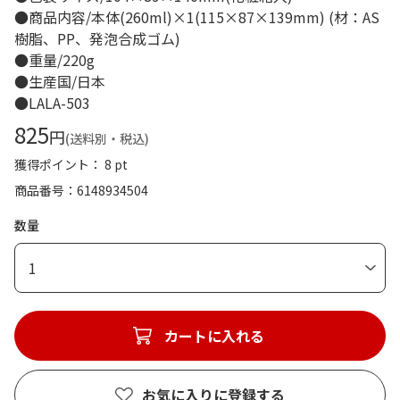
●商品内容/本体(260ml)×1(115×87×139mm) (材：AS
樹脂、PP、発泡合成ゴム)
●重量/220g
●生産国/日本
●LALA-503
825
円
(送料別・税込)
獲得ポイント： 8 pt
商品番号
6148934504
数量
1
カートに入れる
お気に入りに登録する