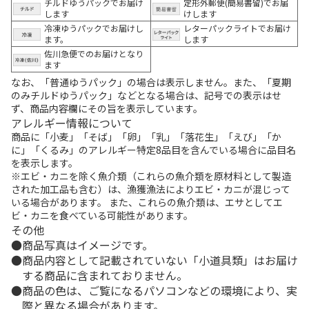
チルドゆうパックでお届け
定形外郵便(簡易書留)でお届
します
けします
冷凍ゆうパックでお届けし
レターパックライトでお届け
ます。
します
佐川急便でのお届けとなり
ます
なお、「普通ゆうパック」の場合は表示しません。また、「夏期
のみチルドゆうパック」などとなる場合は、記号での表示はせ
ず、商品内容欄にその旨を表示しています。
アレルギー情報について
商品に「小麦」「そば」「卵」「乳」「落花生」「えび」「か
に」「くるみ」のアレルギー特定8品目を含んでいる場合に品目名
を表示します。
※エビ・カニを除く魚介類（これらの魚介類を原材料として製造
された加工品も含む）は、漁獲漁法によりエビ・カニが混じって
いる場合があります。 また、これらの魚介類は、エサとしてエ
ビ・カニを食べている可能性があります。
その他
商品写真はイメージです。
商品内容として記載されていない「小道具類」はお届け
する商品に含まれておりません。
商品の色は、ご覧になるパソコンなどの環境により、実
際と異なる場合があります。