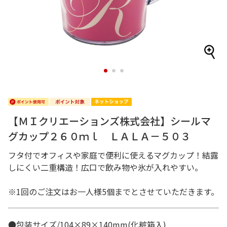
1
2
3
【ＭＩクリエーションズ株式会社】シールマ
グカップ２６０ｍｌ ＬＡＬＡ－５０３
フタ付でオフィスや家庭で便利に使えるマグカップ！結露
しにくい二重構造！広口で飲み物や氷が入れやすい。
※1回のご注文はお一人様5個までとさせていただきます。
●包装サイズ/104×89×140mm(化粧箱入)