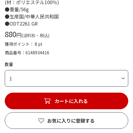
(材：ポリエステル100％)
●重量/56g
●生産国/中華人民共和国
●ODT2261 GR
880
円
(送料別・税込)
獲得ポイント： 8 pt
商品番号
6148934416
数量
1
カートに入れる
お気に入りに登録する