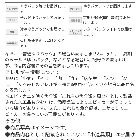
ゆうパック等でお届けしま
ゆうパケットでお届けします
す
チルドゆうパックでお届け
定形外郵便(簡易書留)でお届
します
けします
冷凍ゆうパックでお届けし
レターパックライトでお届け
ます。
します
佐川急便でのお届けとなり
ます
なお、「普通ゆうパック」の場合は表示しません。また、「夏期
のみチルドゆうパック」などとなる場合は、記号での表示はせ
ず、商品内容欄にその旨を表示しています。
アレルギー情報について
商品に「小麦」「そば」「卵」「乳」「落花生」「えび」「か
に」「くるみ」のアレルギー特定8品目を含んでいる場合に品目名
を表示します。
※エビ・カニを除く魚介類（これらの魚介類を原材料として製造
された加工品も含む）は、漁獲漁法によりエビ・カニが混じって
いる場合があります。 また、これらの魚介類は、エサとしてエ
ビ・カニを食べている可能性があります。
その他
商品写真はイメージです。
商品内容として記載されていない「小道具類」はお届け