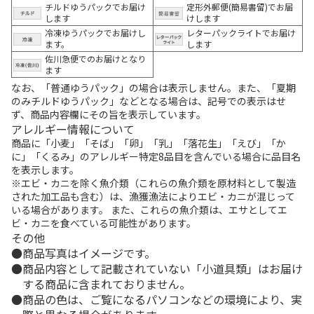
チルドゆうパックでお届け
定形外郵便(簡易書留)でお届
します
けします
冷凍ゆうパックでお届けし
レターパックライトでお届け
ます。
します
佐川急便でのお届けとなり
ます
なお、「普通ゆうパック」の場合は表示しません。また、「夏期
のみチルドゆうパック」などとなる場合は、記号での表示はせ
ず、商品内容欄にその旨を表示しています。
アレルギー情報について
商品に「小麦」「そば」「卵」「乳」「落花生」「えび」「か
に」「くるみ」のアレルギー特定8品目を含んでいる場合に品目名
を表示します。
※エビ・カニを除く魚介類（これらの魚介類を原材料として製造
された加工品も含む）は、漁獲漁法によりエビ・カニが混じって
いる場合があります。 また、これらの魚介類は、エサとしてエ
ビ・カニを食べている可能性があります。
その他
商品写真はイメージです。
商品内容として記載されていない「小道具類」はお届け
する商品に含まれておりません。
商品の色は、ご覧になるパソコンなどの環境により、実