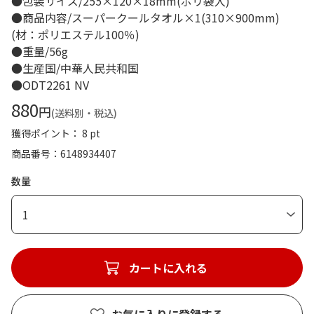
●包装サイズ/255×120×18mm(ポリ袋入)
●商品内容/スーパークールタオル×1(310×900mm)
(材：ポリエステル100％)
●重量/56g
●生産国/中華人民共和国
●ODT2261 NV
880
円
(送料別・税込)
獲得ポイント： 8 pt
商品番号
6148934407
数量
1
カートに入れる