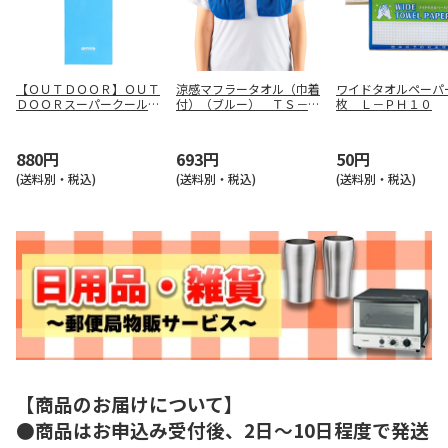
【ＯＵＴＤＯＯＲ】ＯＵＴ
涼感マフラータオル（巾着
ワイドタオルペーパ
ＤＯＯＲスーパークールタ
付）（ブルー） ＴＳ－１
枚 Ｌ－ＰＨ１０
オル（ブルー） ＯＤＴ２
３７９－００１
２６１ ＢＬ
880円
693円
50円
(送料別・税込)
(送料別・税込)
(送料別・税込)
【商品のお届けについて】
●商品はお申込み受付後、2日～10日程度で発送