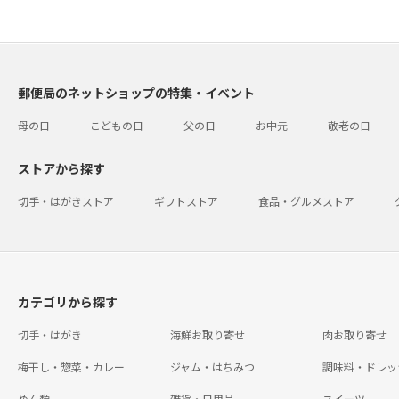
郵便局のネットショップの特集・イベント
母の日
こどもの日
父の日
お中元
敬老の日
ストアから探す
切手・はがきストア
ギフトストア
食品・グルメストア
カテゴリから探す
切手・はがき
海鮮お取り寄せ
肉お取り寄せ
梅干し・惣菜・カレー
ジャム・はちみつ
調味料・ドレッ
めん類
雑貨・日用品
スイーツ