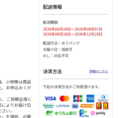
配送情報
配送期間
ス 大
MLB ドジャース 大
ドジャース 大谷翔
MLB ドジャース 大
由伸・
谷翔平 2026 NL 3・
平 日本人最多53試
谷翔平 2026 NL 3・
2026年06月18日～2026年08月07日
日本人
…
4月投手
…
合連続出塁記念 シ
4月投手
…
2026年08月18日～2026年12月18日
ル
…
17,000円
17,000円
8,500円
配送方法
ゆうパック
(送料・税込)
(送料・税込)
(送料・税込)
お届け日
指定可
のし
対応不可
決済方法
詳細はこちら
器、小物等は商品
下記の決済方法がご利用頂けます。
上、お申込みくだ
た、ご依頼主様と
品によりお届け日
ださい。
+」を選択、必要