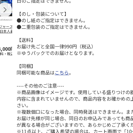
日のご指定はできません。
【のし・包装について】
●のし紙のご指定はできません。
●二重包装のご指定はできません。
ジャース 大谷翔
MLB ドジャース 大
ドジャース 大谷翔
MLB ドジャー
 日本人最多53試
谷翔平 2026 NL 3・
平 日本人最多53試
谷翔平・山本
連続出塁記念 ダ
4月投手
…
合連続出塁記念 コ
佐々木朗希 
【送料】
…
イ
…
お届け先ごと全国一律990円（税込）
3,000円
33,000円
9,900円
8,500円
※ゆうパックでのお届けとなります。
送料・税込)
(送料・税込)
(送料・税込)
(送料・税込)
【同梱】
同梱可能な商品は
こちら
。
----その他のご注意----
※商品画像はイメージです。使用している盛りつけの
内容に含まれていませんので、商品内容をお確かめの
さい。
※複数個口になった場合、同時発送はできません。ま
お届け先様が同じ場合、同日のお申込みであっても商
が異なる場合がございますので、あらかじめご了承く
※11点以上、ご購入希望の場合は、カート画面で「10