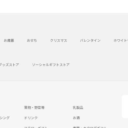
お歳暮
おせち
クリスマス
バレンタイン
ホワイト
グッズストア
ソーシャルギフトストア
果物・野菜等
乳製品
シング
ドリンク
お酒
フラワーギフト
書籍・カタログギフト