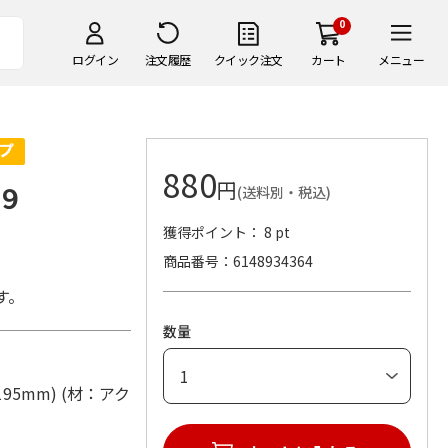
0
ログイン
注文履歴
クイック注文
カート
メニュー
880
円
９
(送料別・税込)
獲得ポイント： 8 pt
商品番号
6148934364
す。
数量
95mm) (材：アク