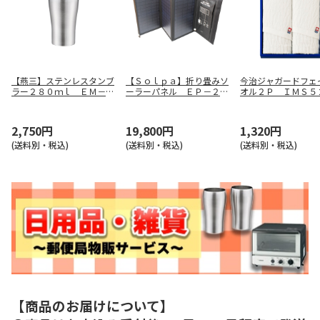
【燕三】ステンレスタンブ
【Ｓｏｌｐａ】折り畳みソ
今治ジャガードフェ
ラー２８０ｍｌ ＥＭ－０
ーラーパネル ＥＰ－２１
オル２Ｐ ＩＭＳ５
９１
ＳＰ
2,750円
19,800円
1,320円
(送料別・税込)
(送料別・税込)
(送料別・税込)
【商品のお届けについて】