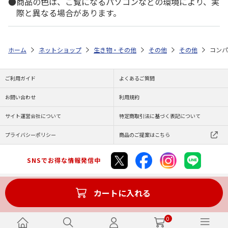
商品の色は、ご覧になるパソコンなどの環境により、実
際と異なる場合があります。
ホーム
ネットショップ
生き物・その他
その他
その他
コンパ
ご利用ガイド
よくあるご質問
お問い合わせ
利用規約
サイト運営会社について
特定商取引法に基づく表記について
プライバシーポリシー
商品のご提案はこちら
SNSでお得な情報発信中
カートに入れる
Copyright (C) JAPAN POST Co.,Ltd. All Rights Reserved.
0