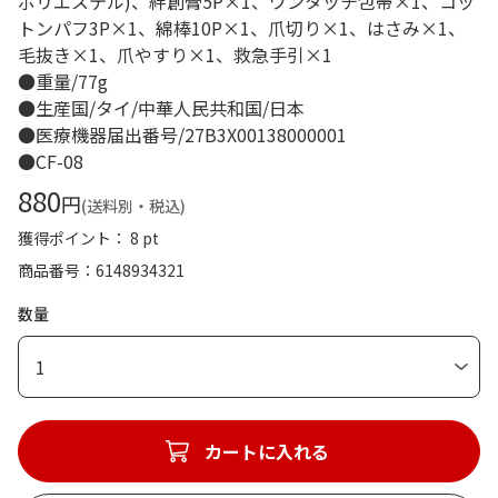
ポリエステル)、絆創膏5P×1、ワンタッチ包帯×1、コッ
トンパフ3P×1、綿棒10P×1、爪切り×1、はさみ×1、
毛抜き×1、爪やすり×1、救急手引×1
●重量/77g
●生産国/タイ/中華人民共和国/日本
●医療機器届出番号/27B3X00138000001
●CF-08
880
円
(送料別・税込)
獲得ポイント： 8 pt
商品番号
6148934321
数量
1
カートに入れる