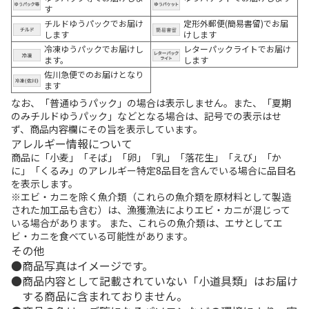
す
チルドゆうパックでお届け
定形外郵便(簡易書留)でお届
します
けします
冷凍ゆうパックでお届けし
レターパックライトでお届け
ます。
します
佐川急便でのお届けとなり
ます
なお、「普通ゆうパック」の場合は表示しません。また、「夏期
のみチルドゆうパック」などとなる場合は、記号での表示はせ
ず、商品内容欄にその旨を表示しています。
アレルギー情報について
商品に「小麦」「そば」「卵」「乳」「落花生」「えび」「か
に」「くるみ」のアレルギー特定8品目を含んでいる場合に品目名
を表示します。
※エビ・カニを除く魚介類（これらの魚介類を原材料として製造
された加工品も含む）は、漁獲漁法によりエビ・カニが混じって
いる場合があります。 また、これらの魚介類は、エサとしてエ
ビ・カニを食べている可能性があります。
その他
商品写真はイメージです。
商品内容として記載されていない「小道具類」はお届け
する商品に含まれておりません。