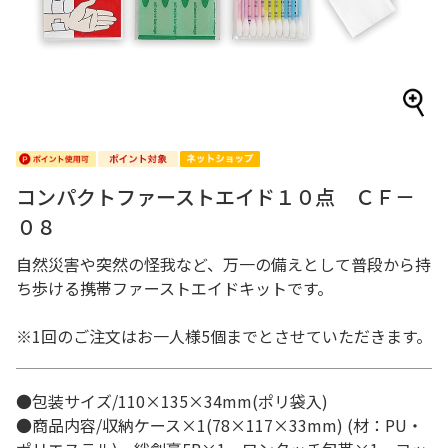
コンパクトファーストエイド１０点 ＣＦ－
０８
自然災害や突然の怪我など、万一の備えとして普段から持
ち歩ける携帯ファーストエイドキットです。
※1回のご注文はお一人様5個までとさせていただきます。
●包装サイズ/110×135×34mm(ポリ袋入)
●商品内容/収納ケース×1(78×117×33mm) (材：PU・