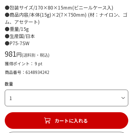
●包装サイズ/170×80×15mm(ビニールケース入)
●商品内容/本体(15g)×2(7×750mm) (材：ナイロン、ゴ
ム、アセテート)
●重量/15g
●生産国/日本
●P75-7SW
981
円
(送料別・税込)
獲得ポイント： 9 pt
商品番号
6148934242
数量
1
カートに入れる