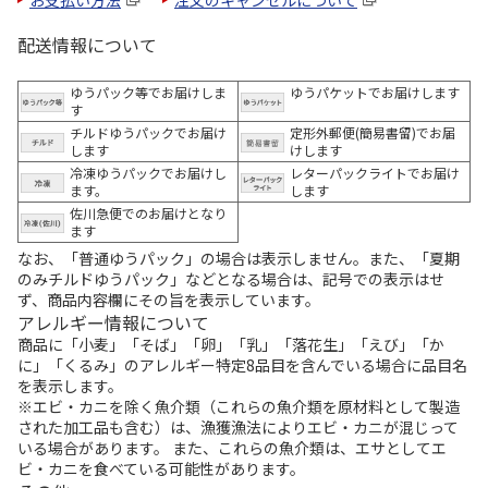
配送情報について
ゆうパック等でお届けしま
ゆうパケットでお届けします
す
チルドゆうパックでお届け
定形外郵便(簡易書留)でお届
します
けします
冷凍ゆうパックでお届けし
レターパックライトでお届け
ます。
します
佐川急便でのお届けとなり
ます
なお、「普通ゆうパック」の場合は表示しません。また、「夏期
のみチルドゆうパック」などとなる場合は、記号での表示はせ
ず、商品内容欄にその旨を表示しています。
アレルギー情報について
商品に「小麦」「そば」「卵」「乳」「落花生」「えび」「か
に」「くるみ」のアレルギー特定8品目を含んでいる場合に品目名
を表示します。
※エビ・カニを除く魚介類（これらの魚介類を原材料として製造
された加工品も含む）は、漁獲漁法によりエビ・カニが混じって
いる場合があります。 また、これらの魚介類は、エサとしてエ
ビ・カニを食べている可能性があります。