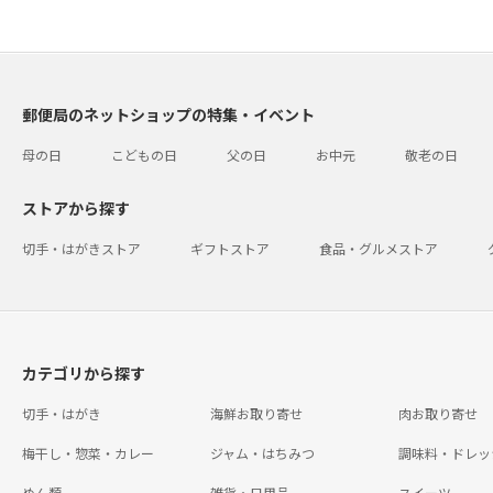
郵便局のネットショップの特集・イベント
母の日
こどもの日
父の日
お中元
敬老の日
ストアから探す
切手・はがきストア
ギフトストア
食品・グルメストア
カテゴリから探す
切手・はがき
海鮮お取り寄せ
肉お取り寄せ
梅干し・惣菜・カレー
ジャム・はちみつ
調味料・ドレッ
めん類
雑貨・日用品
スイーツ