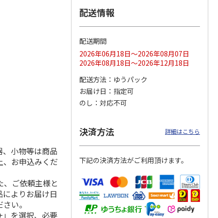
配送情報
配送期間
ス 大
MLB ドジャース 大
ドジャース 大谷翔
MLB ドジャース 大
由伸・
谷翔平 2026 NL 3・
平 日本人最多53試
谷翔平 2026 NL 3・
2026年06月18日～2026年08月07日
日本人
…
4月投手
…
合連続出塁記念 シ
4月投手
…
2026年08月18日～2026年12月18日
ル
…
17,000円
17,000円
8,500円
配送方法
ゆうパック
(送料・税込)
(送料・税込)
(送料・税込)
お届け日
指定可
のし
対応不可
決済方法
詳細はこちら
器、小物等は商品
下記の決済方法がご利用頂けます。
上、お申込みくだ
た、ご依頼主様と
品によりお届け日
ださい。
+」を選択、必要