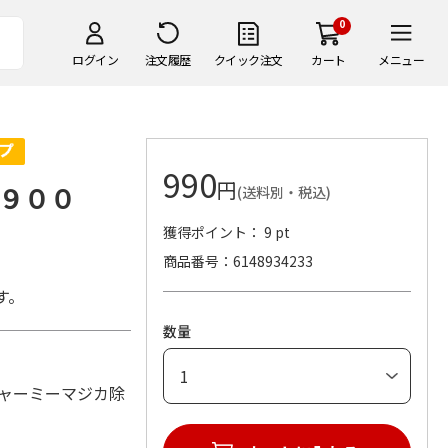
0
ログイン
注文履歴
クイック注文
カート
メニュー
990
円
９００
(送料別・税込)
獲得ポイント： 9 pt
商品番号
6148934233
す。
数量
チャーミーマジカ除