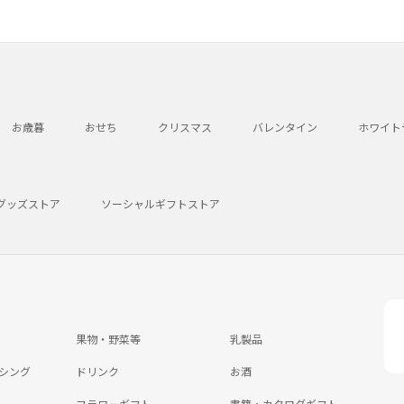
お歳暮
おせち
クリスマス
バレンタイン
ホワイト
グッズストア
ソーシャルギフトストア
果物・野菜等
乳製品
シング
ドリンク
お酒
フラワーギフト
書籍・カタログギフト