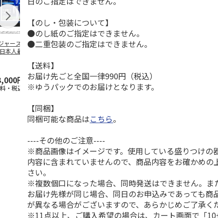
日のご指定はできません。
【のし・包装について】
●のし紙のご指定はできません。
●二重包装のご指定はできません。
ジャース 大谷翔
MLB ドジャース 大
ドジャース 大谷翔
MLB ドジャー
 日本人最多53試
谷翔平 2026 NL 3・
平 日本人最多53試
谷翔平・山本
連続出塁記念 ダ
4月投手
…
合連続出塁記念 コ
佐々木朗希 
【送料】
…
イ
…
お届け先ごと全国一律990円（税込）
3,000円
33,000円
9,900円
8,500円
※ゆうパックでのお届けとなります。
送料・税込)
(送料・税込)
(送料・税込)
(送料・税込)
【同梱】
同梱可能な商品は
こちら
。
----その他のご注意----
※商品画像はイメージです。使用している盛りつけの
内容に含まれていませんので、商品内容をお確かめの
さい。
※複数個口になった場合、同時発送はできません。ま
お届け先様が同じ場合、同日のお申込みであっても商
が異なる場合がございますので、あらかじめご了承く
※11点以上、ご購入希望の場合は、カート画面で「10