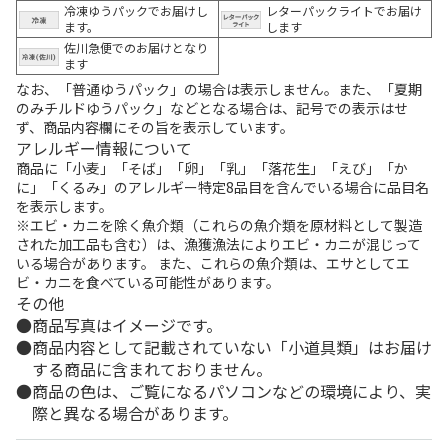
冷凍ゆうパックでお届けし
レターパックライトでお届け
ます。
します
佐川急便でのお届けとなり
ます
なお、「普通ゆうパック」の場合は表示しません。また、「夏期
のみチルドゆうパック」などとなる場合は、記号での表示はせ
ず、商品内容欄にその旨を表示しています。
アレルギー情報について
商品に「小麦」「そば」「卵」「乳」「落花生」「えび」「か
に」「くるみ」のアレルギー特定8品目を含んでいる場合に品目名
を表示します。
※エビ・カニを除く魚介類（これらの魚介類を原材料として製造
された加工品も含む）は、漁獲漁法によりエビ・カニが混じって
いる場合があります。 また、これらの魚介類は、エサとしてエ
ビ・カニを食べている可能性があります。
その他
商品写真はイメージです。
商品内容として記載されていない「小道具類」はお届け
する商品に含まれておりません。
商品の色は、ご覧になるパソコンなどの環境により、実
際と異なる場合があります。