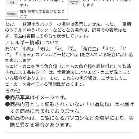
ます。
します
佐川急便でのお届けとなり
ます
なお、「普通ゆうパック」の場合は表示しません。また、「夏期
のみチルドゆうパック」などとなる場合は、記号での表示はせ
ず、商品内容欄にその旨を表示しています。
アレルギー情報について
商品に「小麦」「そば」「卵」「乳」「落花生」「えび」「か
に」「くるみ」のアレルギー特定8品目を含んでいる場合に品目名
を表示します。
※エビ・カニを除く魚介類（これらの魚介類を原材料として製造
された加工品も含む）は、漁獲漁法によりエビ・カニが混じって
いる場合があります。 また、これらの魚介類は、エサとしてエ
ビ・カニを食べている可能性があります。
その他
商品写真はイメージです。
商品内容として記載されていない「小道具類」はお届け
する商品に含まれておりません。
商品の色は、ご覧になるパソコンなどの環境により、実
際と異なる場合があります。