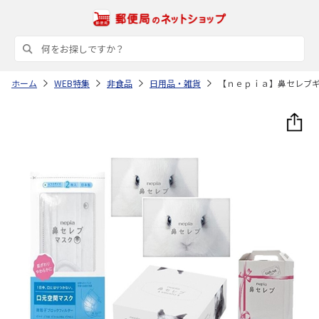
ホーム
WEB特集
非食品
日用品・雑貨
【ｎｅｐｉａ】鼻セレブ