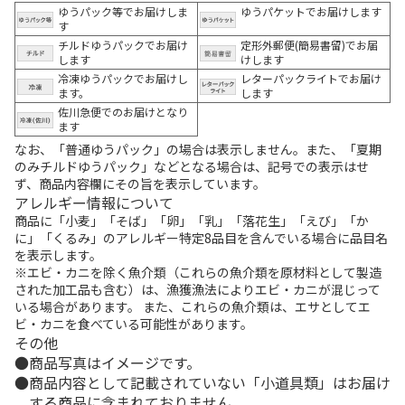
ゆうパック等でお届けしま
ゆうパケットでお届けします
す
チルドゆうパックでお届け
定形外郵便(簡易書留)でお届
します
けします
冷凍ゆうパックでお届けし
レターパックライトでお届け
ます。
します
佐川急便でのお届けとなり
ます
なお、「普通ゆうパック」の場合は表示しません。また、「夏期
のみチルドゆうパック」などとなる場合は、記号での表示はせ
ず、商品内容欄にその旨を表示しています。
アレルギー情報について
商品に「小麦」「そば」「卵」「乳」「落花生」「えび」「か
に」「くるみ」のアレルギー特定8品目を含んでいる場合に品目名
を表示します。
※エビ・カニを除く魚介類（これらの魚介類を原材料として製造
された加工品も含む）は、漁獲漁法によりエビ・カニが混じって
いる場合があります。 また、これらの魚介類は、エサとしてエ
ビ・カニを食べている可能性があります。
その他
商品写真はイメージです。
商品内容として記載されていない「小道具類」はお届け
する商品に含まれておりません。