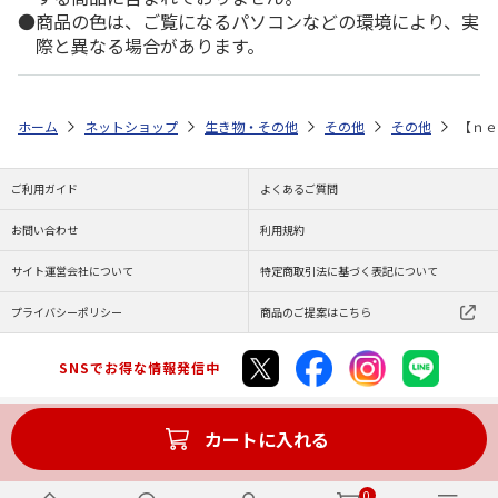
商品の色は、ご覧になるパソコンなどの環境により、実
際と異なる場合があります。
ホーム
ネットショップ
生き物・その他
その他
その他
【ｎｅ
ご利用ガイド
よくあるご質問
お問い合わせ
利用規約
サイト運営会社について
特定商取引法に基づく表記について
プライバシーポリシー
商品のご提案はこちら
SNSでお得な情報発信中
カートに入れる
Copyright (C) JAPAN POST Co.,Ltd. All Rights Reserved.
0