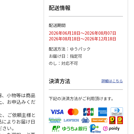
配送情報
配送期間
ス 大
MLB ドジャース 大
ドジャース 大谷翔
MLB ドジャース 大
由伸・
谷翔平 2026 NL 3・
平 日本人最多53試
谷翔平 2026 NL 3・
2026年06月18日～2026年08月07日
日本人
…
4月投手
…
合連続出塁記念 シ
4月投手
…
2026年08月18日～2026年12月18日
ル
…
17,000円
17,000円
8,500円
配送方法
ゆうパック
(送料・税込)
(送料・税込)
(送料・税込)
お届け日
指定可
のし
対応不可
決済方法
詳細はこちら
器、小物等は商品
下記の決済方法がご利用頂けます。
上、お申込みくだ
た、ご依頼主様と
品によりお届け日
ださい。