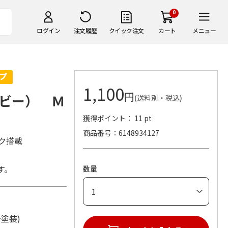
0
ログイン
注文履歴
クイック注文
カート
メニュー
1,100
円
ビー） Ｍ
(送料別・税込)
獲得ポイント： 11 pt
商品番号
6148934127
ク搭載
す。
数量
脂+塗装)