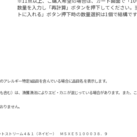
※11点以上、ご購入希望の場合は、カート画面で「10
数量を入力し「再計算」ボタンを押下してください。
トに入れる」ボタン押下時の数量選択は1個で結構です
のアレルギー特定8品目を含んでいる場合に品目名を表示します。
も含む）は、漁獲漁法によりエビ・カニが混じっている場合があります。また、こ
おりません。
ットストリーム４＆１（ネイビー） ＭＳＸＥ５１０００３８．９