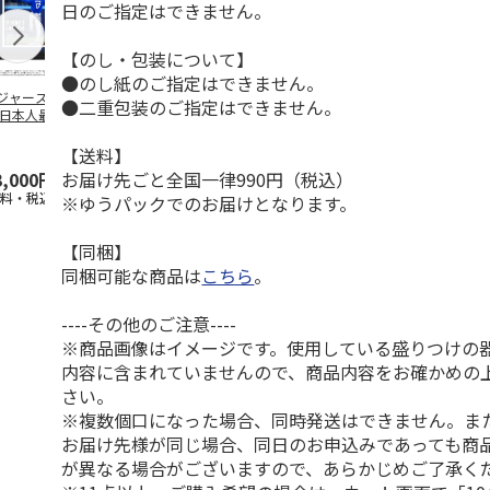
日のご指定はできません。
【のし・包装について】
●のし紙のご指定はできません。
ジャース 大谷翔
MLB ドジャース 大
ドジャース 大谷翔
MLB ドジャー
●二重包装のご指定はできません。
 日本人最多53試
谷翔平 2026 NL 3・
平 日本人最多53試
谷翔平・山本
連続出塁記念 ダ
4月投手
…
合連続出塁記念 コ
佐々木朗希 
…
イ
…
【送料】
お届け先ごと全国一律990円（税込）
3,000円
33,000円
9,900円
8,500円
送料・税込)
(送料・税込)
(送料・税込)
(送料・税込)
※ゆうパックでのお届けとなります。
【同梱】
同梱可能な商品は
こちら
。
----その他のご注意----
※商品画像はイメージです。使用している盛りつけの
内容に含まれていませんので、商品内容をお確かめの
さい。
※複数個口になった場合、同時発送はできません。ま
お届け先様が同じ場合、同日のお申込みであっても商
が異なる場合がございますので、あらかじめご了承く