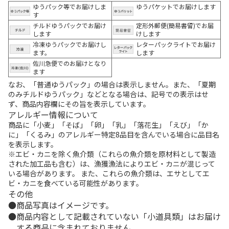
ゆうパック等でお届けしま
ゆうパケットでお届けします
す
チルドゆうパックでお届け
定形外郵便(簡易書留)でお届
します
けします
冷凍ゆうパックでお届けし
レターパックライトでお届け
ます。
します
佐川急便でのお届けとなり
ます
なお、「普通ゆうパック」の場合は表示しません。また、「夏期
のみチルドゆうパック」などとなる場合は、記号での表示はせ
ず、商品内容欄にその旨を表示しています。
アレルギー情報について
商品に「小麦」「そば」「卵」「乳」「落花生」「えび」「か
に」「くるみ」のアレルギー特定8品目を含んでいる場合に品目名
を表示します。
※エビ・カニを除く魚介類（これらの魚介類を原材料として製造
された加工品も含む）は、漁獲漁法によりエビ・カニが混じって
いる場合があります。 また、これらの魚介類は、エサとしてエ
ビ・カニを食べている可能性があります。
その他
商品写真はイメージです。
商品内容として記載されていない「小道具類」はお届け
する商品に含まれておりません。