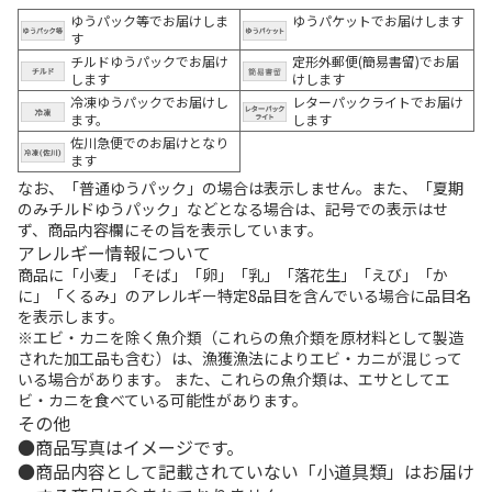
ゆうパック等でお届けしま
ゆうパケットでお届けします
す
チルドゆうパックでお届け
定形外郵便(簡易書留)でお届
します
けします
冷凍ゆうパックでお届けし
レターパックライトでお届け
ます。
します
佐川急便でのお届けとなり
ます
なお、「普通ゆうパック」の場合は表示しません。また、「夏期
のみチルドゆうパック」などとなる場合は、記号での表示はせ
ず、商品内容欄にその旨を表示しています。
アレルギー情報について
商品に「小麦」「そば」「卵」「乳」「落花生」「えび」「か
に」「くるみ」のアレルギー特定8品目を含んでいる場合に品目名
を表示します。
※エビ・カニを除く魚介類（これらの魚介類を原材料として製造
された加工品も含む）は、漁獲漁法によりエビ・カニが混じって
いる場合があります。 また、これらの魚介類は、エサとしてエ
ビ・カニを食べている可能性があります。
その他
商品写真はイメージです。
商品内容として記載されていない「小道具類」はお届け