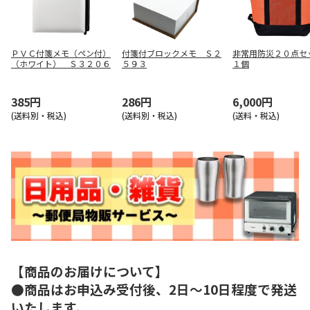
ＰＶＣ付箋メモ（ペン付）
付箋付ブロックメモ Ｓ２
非常用防災２０点
（ホワイト） Ｓ３２０６
５９３
１個
385円
286円
6,000円
(送料別・税込)
(送料別・税込)
(送料・税込)
【商品のお届けについて】
●商品はお申込み受付後、2日～10日程度で発送
いたします。