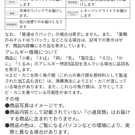
します
けします
冷凍ゆうパックでお届けし
レターパックライトでお届け
ます。
します
佐川急便でのお届けとなり
ます
なお、「普通ゆうパック」の場合は表示しません。また、「夏期
のみチルドゆうパック」などとなる場合は、記号での表示はせ
ず、商品内容欄にその旨を表示しています。
アレルギー情報について
商品に「小麦」「そば」「卵」「乳」「落花生」「えび」「か
に」「くるみ」のアレルギー特定8品目を含んでいる場合に品目名
を表示します。
※エビ・カニを除く魚介類（これらの魚介類を原材料として製造
された加工品も含む）は、漁獲漁法によりエビ・カニが混じって
いる場合があります。 また、これらの魚介類は、エサとしてエ
ビ・カニを食べている可能性があります。
その他
商品写真はイメージです。
商品内容として記載されていない「小道具類」はお届け
する商品に含まれておりません。
商品の色は、ご覧になるパソコンなどの環境により、実
際と異なる場合があります。