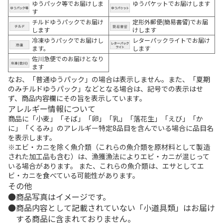
ゆうパック等でお届けしま
ゆうパケットでお届けします
す
チルドゆうパックでお届け
定形外郵便(簡易書留)でお届
します
けします
冷凍ゆうパックでお届けし
レターパックライトでお届け
ます。
します
佐川急便でのお届けとなり
ます
なお、「普通ゆうパック」の場合は表示しません。また、「夏期
のみチルドゆうパック」などとなる場合は、記号での表示はせ
ず、商品内容欄にその旨を表示しています。
アレルギー情報について
商品に「小麦」「そば」「卵」「乳」「落花生」「えび」「か
に」「くるみ」のアレルギー特定8品目を含んでいる場合に品目名
を表示します。
※エビ・カニを除く魚介類（これらの魚介類を原材料として製造
された加工品も含む）は、漁獲漁法によりエビ・カニが混じって
いる場合があります。 また、これらの魚介類は、エサとしてエ
ビ・カニを食べている可能性があります。
その他
商品写真はイメージです。
商品内容として記載されていない「小道具類」はお届け
する商品に含まれておりません。