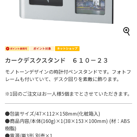
カークデスクスタンド ６１０－２３
モノトーンデザインの時計付ペンスタンドです。フォトフ
レームも付いていて、デスク回りを素敵に飾ります。
※1回のご注文はお一人様5個までとさせていただきます。
●包装サイズ/47×112×158mm(化粧箱入)
●商品内容/本体(160g)×1(38×153×100mm) (材：ABS
樹脂)
●電源/単3形 別売×1