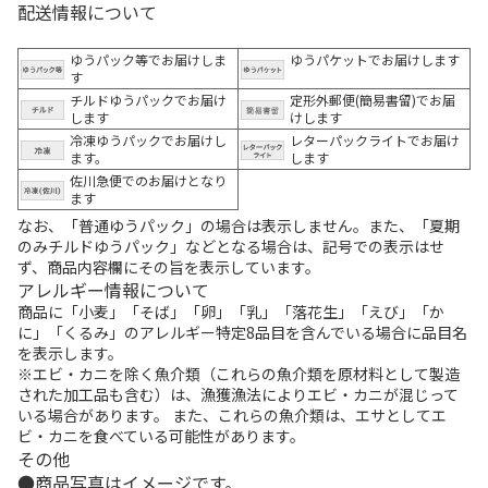
配送情報について
ゆうパック等でお届けしま
ゆうパケットでお届けします
す
チルドゆうパックでお届け
定形外郵便(簡易書留)でお届
します
けします
冷凍ゆうパックでお届けし
レターパックライトでお届け
ます。
します
佐川急便でのお届けとなり
ます
なお、「普通ゆうパック」の場合は表示しません。また、「夏期
のみチルドゆうパック」などとなる場合は、記号での表示はせ
ず、商品内容欄にその旨を表示しています。
アレルギー情報について
商品に「小麦」「そば」「卵」「乳」「落花生」「えび」「か
に」「くるみ」のアレルギー特定8品目を含んでいる場合に品目名
を表示します。
※エビ・カニを除く魚介類（これらの魚介類を原材料として製造
された加工品も含む）は、漁獲漁法によりエビ・カニが混じって
いる場合があります。 また、これらの魚介類は、エサとしてエ
ビ・カニを食べている可能性があります。
その他
商品写真はイメージです。