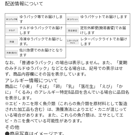
配送情報について
ゆうパック等でお届けしま
ゆうパケットでお届けします
す
チルドゆうパックでお届け
定形外郵便(簡易書留)でお届
します
けします
冷凍ゆうパックでお届けし
レターパックライトでお届け
ます。
します
佐川急便でのお届けとなり
ます
なお、「普通ゆうパック」の場合は表示しません。また、「夏期
のみチルドゆうパック」などとなる場合は、記号での表示はせ
ず、商品内容欄にその旨を表示しています。
アレルギー情報について
商品に「小麦」「そば」「卵」「乳」「落花生」「えび」「か
に」「くるみ」のアレルギー特定8品目を含んでいる場合に品目名
を表示します。
※エビ・カニを除く魚介類（これらの魚介類を原材料として製造
された加工品も含む）は、漁獲漁法によりエビ・カニが混じって
いる場合があります。 また、これらの魚介類は、エサとしてエ
ビ・カニを食べている可能性があります。
その他
商品写真はイメージです。