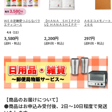
ＷＥＢ定期便つぶらなバラ
【ＨＡＮＡ ＳＨＩＰＰＯ
Ａ６エコメモノート
エティコース
Ｕ】ＨＡＮＡＳＨＩＰＰＯ
２６６
Ｕタオルセット ＹＡＷ－
２００７
4.6
（11）
3,580円
2,200円
297円
(送料・税込)
(送料別・税込)
(送料別・税込)
【商品のお届けについて】
●商品はお申込み受付後、2日～10日程度で発送