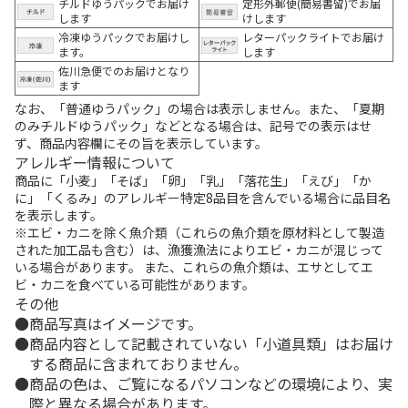
チルドゆうパックでお届け
定形外郵便(簡易書留)でお届
します
けします
冷凍ゆうパックでお届けし
レターパックライトでお届け
ます。
します
佐川急便でのお届けとなり
ます
なお、「普通ゆうパック」の場合は表示しません。また、「夏期
のみチルドゆうパック」などとなる場合は、記号での表示はせ
ず、商品内容欄にその旨を表示しています。
アレルギー情報について
商品に「小麦」「そば」「卵」「乳」「落花生」「えび」「か
に」「くるみ」のアレルギー特定8品目を含んでいる場合に品目名
を表示します。
※エビ・カニを除く魚介類（これらの魚介類を原材料として製造
された加工品も含む）は、漁獲漁法によりエビ・カニが混じって
いる場合があります。 また、これらの魚介類は、エサとしてエ
ビ・カニを食べている可能性があります。
その他
商品写真はイメージです。
商品内容として記載されていない「小道具類」はお届け
する商品に含まれておりません。
商品の色は、ご覧になるパソコンなどの環境により、実
際と異なる場合があります。