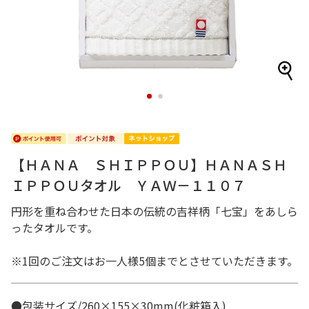
1
2
【ＨＡＮＡ ＳＨＩＰＰＯＵ】ＨＡＮＡＳＨ
ＩＰＰＯＵタオル ＹＡＷ－１１０７
円形を重ね合わせた日本の伝統の吉祥柄「七宝」をあしら
ったタオルです。
※1回のご注文はお一人様5個までとさせていただきます。
●包装サイズ/260×155×30mm(化粧箱入)