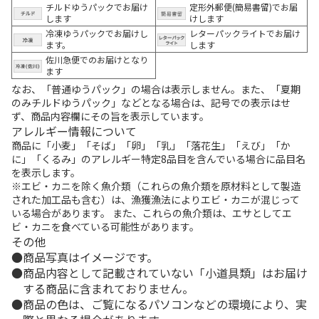
チルドゆうパックでお届け
定形外郵便(簡易書留)でお届
します
けします
冷凍ゆうパックでお届けし
レターパックライトでお届け
ます。
します
佐川急便でのお届けとなり
ます
なお、「普通ゆうパック」の場合は表示しません。また、「夏期
のみチルドゆうパック」などとなる場合は、記号での表示はせ
ず、商品内容欄にその旨を表示しています。
アレルギー情報について
商品に「小麦」「そば」「卵」「乳」「落花生」「えび」「か
に」「くるみ」のアレルギー特定8品目を含んでいる場合に品目名
を表示します。
※エビ・カニを除く魚介類（これらの魚介類を原材料として製造
された加工品も含む）は、漁獲漁法によりエビ・カニが混じって
いる場合があります。 また、これらの魚介類は、エサとしてエ
ビ・カニを食べている可能性があります。
その他
商品写真はイメージです。
商品内容として記載されていない「小道具類」はお届け
する商品に含まれておりません。
商品の色は、ご覧になるパソコンなどの環境により、実