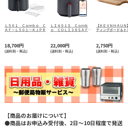
Ｌ５０１ Ｃｏｍｂｏ Ｃ
ＬＩ４０１Ｓ Ｃｏｍｂ
【ＫＥＶＮＨＡＵＮ
ＡＦ－Ｌ５０１－ＫＪＰＲ
ｏ ＣＯＬＩ３８ＳＡＦＧ
ティングボード＆
Ｙ
ＫＤＳ１６６
18,700円
22,000円
2,750円
(送料別・税込)
(送料別・税込)
(送料別・税込)
【商品のお届けについて】
●商品はお申込み受付後、2日～10日程度で発送