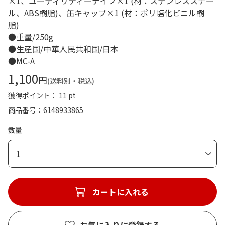
×1、ユーティリティーナイフ×1 (材：ステンレススチー
ル、ABS樹脂)、缶キャップ×1 (材：ポリ塩化ビニル樹
脂)
●重量/250g
●生産国/中華人民共和国/日本
●MC-A
1,100
円
(送料別・税込)
獲得ポイント： 11 pt
商品番号
6148933865
数量
1
カートに入れる