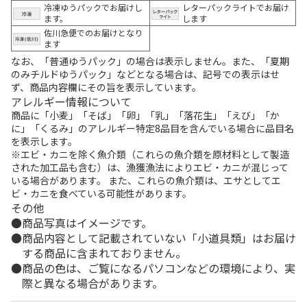
冷凍ゆうパックでお届けし
レターパックライトでお届け
ます。
します
佐川急便でのお届けとなり
ます
なお、「普通ゆうパック」の場合は表示しません。また、「夏期
のみチルドゆうパック」などとなる場合は、記号での表示はせ
ず、商品内容欄にその旨を表示しています。
アレルギー情報について
商品に「小麦」「そば」「卵」「乳」「落花生」「えび」「か
に」「くるみ」のアレルギー特定8品目を含んでいる場合に品目名
を表示します。
※エビ・カニを除く魚介類（これらの魚介類を原材料として製造
された加工品も含む）は、漁獲漁法によりエビ・カニが混じって
いる場合があります。 また、これらの魚介類は、エサとしてエ
ビ・カニを食べている可能性があります。
その他
商品写真はイメージです。
商品内容として記載されていない「小道具類」はお届け
する商品に含まれておりません。
商品の色は、ご覧になるパソコンなどの環境により、実
際と異なる場合があります。