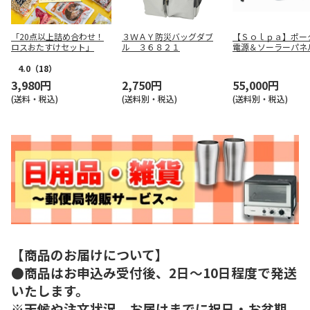
「20点以上詰め合わせ！
３ＷＡＹ防災バッグダブ
【Ｓｏｌｐａ】ポー
ロスおたすけセット」
ル ３６８２１
電源＆ソーラーパネ
ＰＢ－１２０ＳＳ
4.0
（18）
3,980円
2,750円
55,000円
(送料・税込)
(送料別・税込)
(送料別・税込)
【商品のお届けについて】
●商品はお申込み受付後、2日～10日程度で発送
いたします。
※天候や注文状況、お届けまでに祝日・お盆期