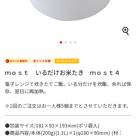
1
2
3
4
ｍｏｓｔ いるだけお米たき ｍｏｓｔ４
電子レンジで炊きたてご飯。いる分だけを炊飯、余れば保
存、翌日に再加熱。
※1回のご注文はお一人様5個までとさせていただきます。
●包装サイズ/181×93×193mm(ポリ袋入)
●商品内容/本体(200g)(1.3L)×1(φ180×90mm) (材：