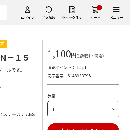
0
ログイン
注文履歴
クイック注文
カート
メニュー
1,100
円
Ｎ－１５
(送料別・税込)
獲得ポイント： 11 pt
ツールです。
商品番号
6148933795
す。
数量
レススチール、ABS