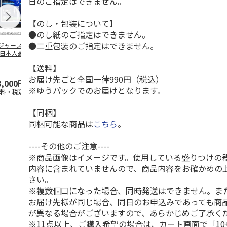
日のご指定はできません。
【のし・包装について】
●のし紙のご指定はできません。
●二重包装のご指定はできません。
ジャース 大谷翔
MLB ドジャース 大
ドジャース 大谷翔
MLB ドジャー
 日本人最多53試
谷翔平 2026 NL 3・
平 日本人最多53試
谷翔平・山本
連続出塁記念 ダ
4月投手
…
合連続出塁記念 コ
佐々木朗希 
【送料】
…
イ
…
お届け先ごと全国一律990円（税込）
3,000円
33,000円
9,900円
8,500円
※ゆうパックでのお届けとなります。
送料・税込)
(送料・税込)
(送料・税込)
(送料・税込)
【同梱】
同梱可能な商品は
こちら
。
----その他のご注意----
※商品画像はイメージです。使用している盛りつけの
内容に含まれていませんので、商品内容をお確かめの
さい。
※複数個口になった場合、同時発送はできません。ま
お届け先様が同じ場合、同日のお申込みであっても商
が異なる場合がございますので、あらかじめご了承く
※11点以上、ご購入希望の場合は、カート画面で「10