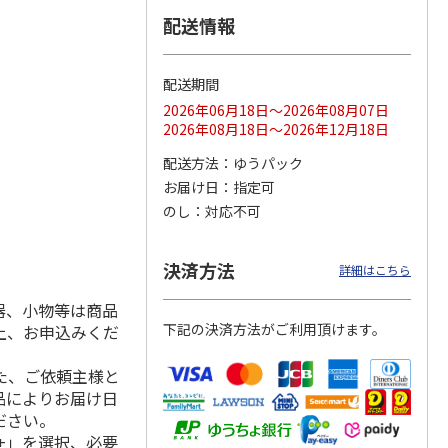
配送情報
配送期間
ス 大
MLB ドジャース 大
ドジャース 大谷翔
MLB ドジャース 大
由伸・
谷翔平 2026 NL 3・
平 日本人最多53試
谷翔平 2026 NL 3・
2026年06月18日～2026年08月07日
日本人
…
4月投手
…
合連続出塁記念 シ
4月投手
…
2026年08月18日～2026年12月18日
ル
…
17,000円
17,000円
8,500円
配送方法
ゆうパック
(送料・税込)
(送料・税込)
(送料・税込)
お届け日
指定可
のし
対応不可
決済方法
詳細はこちら
器、小物等は商品
下記の決済方法がご利用頂けます。
上、お申込みくだ
た、ご依頼主様と
品によりお届け日
ださい。
+」を選択、必要