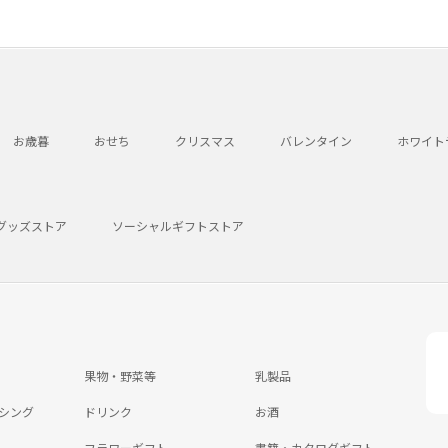
お歳暮
おせち
クリスマス
バレンタイン
ホワイト
グッズストア
ソーシャルギフトストア
果物・野菜等
乳製品
シング
ドリンク
お酒
フラワーギフト
書籍・カタログギフト