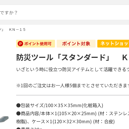
ド」 ＫＮ－１５
防災ツール「スタンダード」 Ｋ
いざという時に役立つ防災アイテムとして活躍できる
※1回のご注文はお一人様5個までとさせていただきま
●包装サイズ/100×35×35mm(化粧箱入)
●商品内容/本体×1(105×20×25mm) (材：ステン
樹脂)、ケース×1(120×32×30mm) (材：合皮)