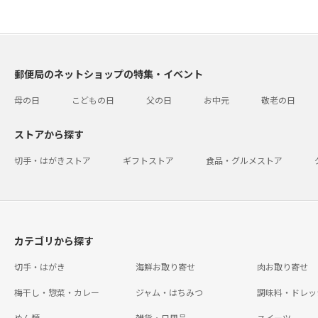
郵便局のネットショップの特集・イベント
母の日
こどもの日
父の日
お中元
敬老の日
ストアから探す
切手・はがきストア
ギフトストア
食品・グルメストア
カテゴリから探す
切手・はがき
海鮮お取り寄せ
肉お取り寄せ
梅干し・惣菜・カレー
ジャム・はちみつ
調味料・ドレッ
めん類
雑貨・日用品
スイーツ