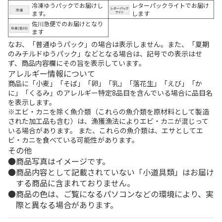
冷凍ゆうパックでお届けし
レターパックライトでお届け
ます。
します
佐川急便でのお届けとなり
ます
なお、「普通ゆうパック」の場合は表示しません。また、「夏期
のみチルドゆうパック」などとなる場合は、記号での表示はせ
ず、商品内容欄にその旨を表示しています。
アレルギー情報について
商品に「小麦」「そば」「卵」「乳」「落花生」「えび」「か
に」「くるみ」のアレルギー特定8品目を含んでいる場合に品目名
を表示します。
※エビ・カニを除く魚介類（これらの魚介類を原材料として製造
された加工品も含む）は、漁獲漁法によりエビ・カニが混じって
いる場合があります。 また、これらの魚介類は、エサとしてエ
ビ・カニを食べている可能性があります。
その他
商品写真はイメージです。
商品内容として記載されていない「小道具類」はお届け
する商品に含まれておりません。
商品の色は、ご覧になるパソコンなどの環境により、実
際と異なる場合があります。