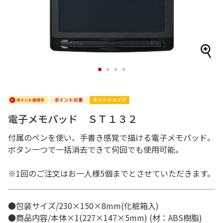
1
2
3
4
電子メモパッド ＳＴ１３２
付属のペンを使い、手書き感覚で描ける電子メモパッド。
ボタン一つで一括消去できて何回でも使用可能。
※1回のご注文はお一人様5個までとさせていただきます。
●包装サイズ/230×150×8mm(化粧箱入)
●商品内容/本体×1(227×147×5mm) (材：ABS樹脂)